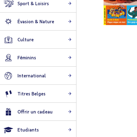
Sport & Loisirs
Évasion & Nature
Skip
to
Culture
the
beginning
Féminins
of
the
images
International
gallery
Titres Belges
Offrir un cadeau
Etudiants