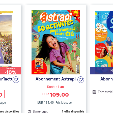
Jusqu'à
I
-10%
ur1actu
Abonnement Astrapi
Abonn
Durée :
1 an
Trimestrie
0
109.00
EUR
EUR
114.40
osque
Prix kiosque
fres disponibles
Bimensuel
1 offre disponible