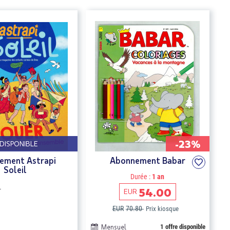
-23%
NDISPONIBLE
ement Astrapi
Abonnement Babar
Soleil
Durée :
1 an
l
54.00
EUR
EUR
70.80
Prix kiosque
Mensuel
1 offre disponible