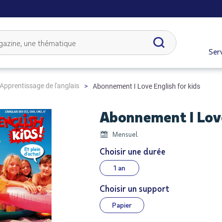
Serv
Apprentissage de l'anglais
Abonnement I Love English for kids
Abonnement I Love
Mensuel
Choisir une durée
1 an
Choisir un support
Papier