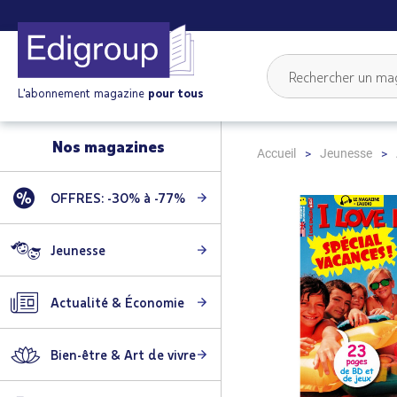
L'abonnement magazine
pour tous
Nos magazines
Accueil
Jeunesse
OFFRES: -30% à -77%
Skip
to
the
Jeunesse
end
of
Actualité & Économie
the
images
gallery
Bien-être & Art de vivre