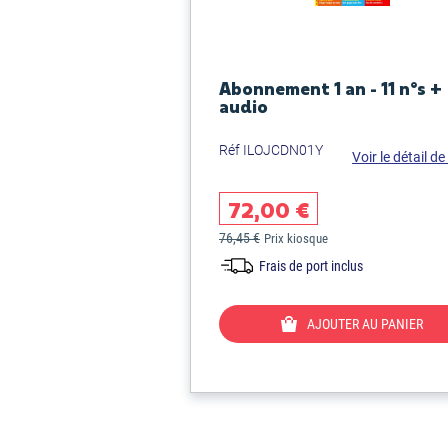
Abonnement 1 an - 11 n°s +
audio
Réf ILOJCDN01Y
Voir le détail de 
72,00 €
76,45 €
Prix kiosque
Frais de port inclus
AJOUTER AU PANIER