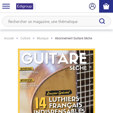
Abonnement Guitare Sèche
Accueil
Culture
Musique
Skip
to
the
end
of
the
images
gallery