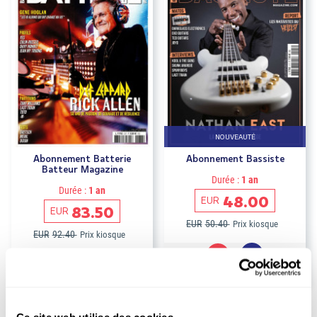
NOUVEAUTÉ
Abonnement Batterie
Abonnement Bassiste
Batteur Magazine
Durée :
1 an
Durée :
1 an
48.00
EUR
83.50
EUR
EUR
50.40
Prix kiosque
EUR
92.40
Prix kiosque