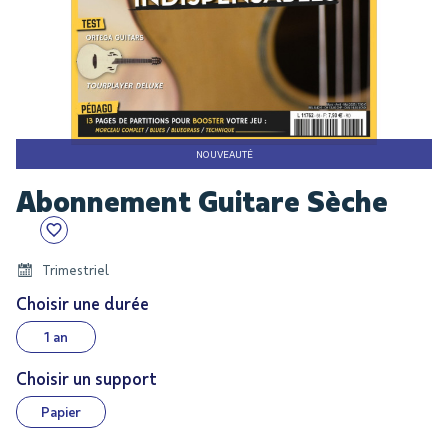
NOUVEAUTÉ
Skip
Abonnement Guitare Sèche
to
the
beginning
of
Trimestriel
the
Choisir une durée
images
1 an
gallery
Choisir un support
Papier