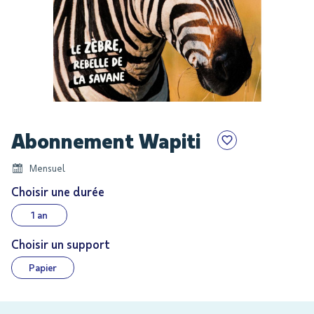
Skip
Abonnement Wapiti
to
the
Mensuel
beginning
of
Choisir une durée
the
1 an
images
gallery
Choisir un support
Papier