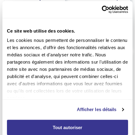
Durée :
1 an
Durée :
1 an
72.00
109.00
EUR
EUR
EUR
80.00
EUR
114.40
Prix kiosque
Prix kiosque
Ce site web utilise des cookies.
Les cookies nous permettent de personnaliser le contenu
et les annonces, d'offrir des fonctionnalités relatives aux
médias sociaux et d'analyser notre trafic. Nous
partageons également des informations sur l'utilisation de
notre site avec nos partenaires de médias sociaux, de
publicité et d'analyse, qui peuvent combiner celles-ci
avec d'autres informations que vous leur avez fournies
ou qu'ils ont collectées lors de votre utilisation de leurs
services.
Afficher les détails
Tout autoriser
-23%
INDISPONIBLE