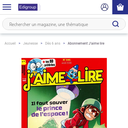
Abonnement J'aime lire
Accueil
Jeunesse
Dès 6 ans
Skip
to
the
end
of
the
images
gallery