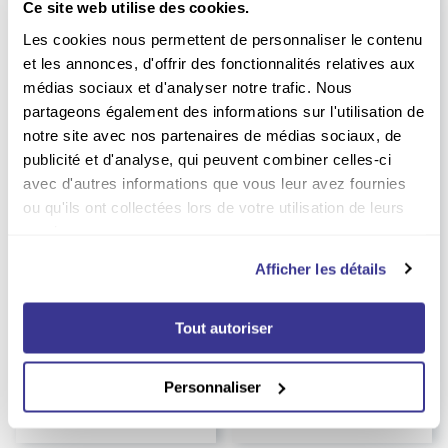
Ce site web utilise des cookies.
Les cookies nous permettent de personnaliser le contenu
et les annonces, d'offrir des fonctionnalités relatives aux
médias sociaux et d'analyser notre trafic. Nous
partageons également des informations sur l'utilisation de
notre site avec nos partenaires de médias sociaux, de
publicité et d'analyse, qui peuvent combiner celles-ci
avec d'autres informations que vous leur avez fournies
ou qu'ils ont collectées lors de votre utilisation de leurs
services.
-23%
INDISPONIBLE
Afficher les détails
Abonnement Astrapi Soleil
Abonnement Babar
Durée :
1 an
Tout autoriser
54.00
EUR
EUR
70.80
Prix kiosque
Personnaliser