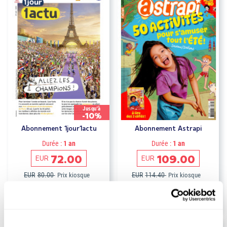
Jusqu'à
-10%
Abonnement 1jour1actu
Abonnement Astrapi
Durée :
1 an
Durée :
1 an
72.00
109.00
EUR
EUR
EUR
80.00
EUR
114.40
Prix kiosque
Prix kiosque