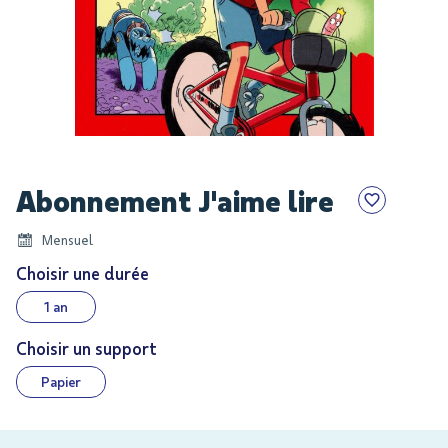
Skip
Abonnement J'aime lire
to
the
Mensuel
beginning
of
Choisir une durée
the
1 an
images
gallery
Choisir un support
Papier