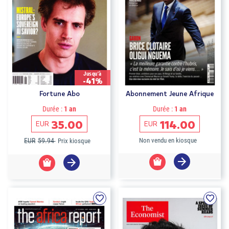
Jusqu'à
-41%
Fortune Abo
Abonnement Jeune Afrique
Durée :
1 an
Durée :
1 an
35.00
114.00
EUR
EUR
EUR
59.94
Non vendu en kiosque
Prix kiosque