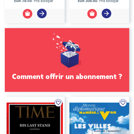
EUR
78.95
EUR
306.80
Prix kiosque
Prix kiosque
Comment offrir un abonnement ?