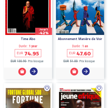
Jusqu'à
-42%
Time Abo
Abonnement Manière de Voir
Durée :
1 year
Durée :
1 an
74.95
47.60
EUR
EUR
EUR
130.90
EUR
51.00
Prix kiosque
Prix kiosque