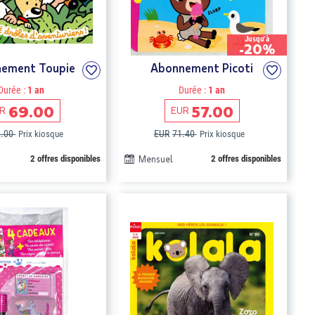
Jusqu'à
-20%
ement Toupie
Abonnement Picoti
Durée :
1 an
Durée :
1 an
69.00
57.00
R
EUR
2.00
EUR
71.40
Prix kiosque
Prix kiosque
2 offres disponibles
Mensuel
2 offres disponibles