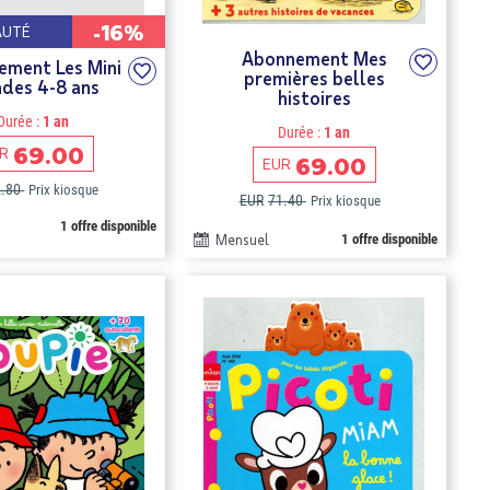
-16%
AUTÉ
Abonnement Mes
ment Les Mini
premières belles
des 4-8 ans
histoires
Durée :
1 an
Durée :
1 an
69.00
R
69.00
EUR
2.80
Prix kiosque
EUR
71.40
Prix kiosque
1 offre disponible
Mensuel
1 offre disponible