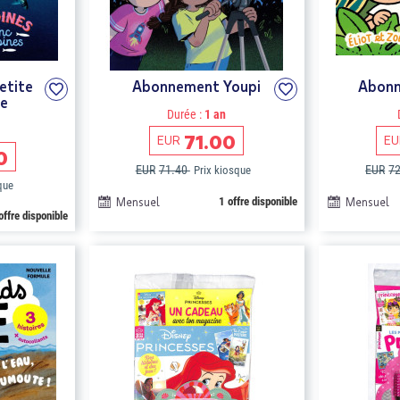
etite
Abonnement Youpi
Abonn
e
Durée :
1 an
71.00
EUR
EU
0
EUR
71.40
EUR
7
Prix kiosque
que
Mensuel
1 offre disponible
Mensuel
offre disponible