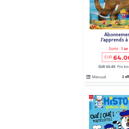
Abonneme
J'apprends à 
Durée :
1 an
64.0
EUR
EUR
65.45
Prix ki
Mensuel
2 of