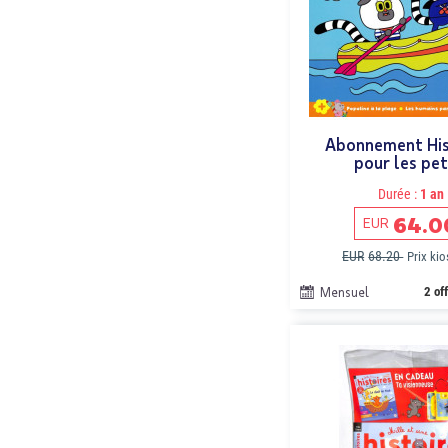
Abonnement His
pour les pet
Durée :
1 an
64.0
EUR
EUR
68.20
Prix ki
Mensuel
2 of