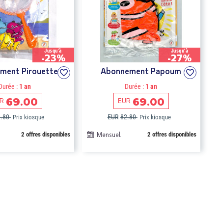
Jusqu'à
Jusqu'à
-23%
-27%
ment Pirouette
Abonnement Papoum
Durée :
1 an
Durée :
1 an
69.00
69.00
R
EUR
2.80
EUR
82.80
Prix kiosque
Prix kiosque
2 offres disponibles
Mensuel
2 offres disponibles