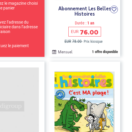
ez le magazine choisi
Abonnement Les Belles
re panier
Histoires
ivez l’adresse du
Durée :
1 an
iciaire dans l’adresse
76.00
EUR
raison
EUR
78.00
Prix kiosque
tuez le paiement
Mensuel
1 offre disponible