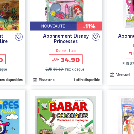
-11%
NOUVEAUTÉ
nt
Abonnement Disney
Abonne
lire
Princesses
Durée :
1 an
EU
0
34.90
EUR
EUR
8
EUR
39.60
osque
Prix kiosque
Mensuel
fres disponibles
Bimestriel
1 offre disponible