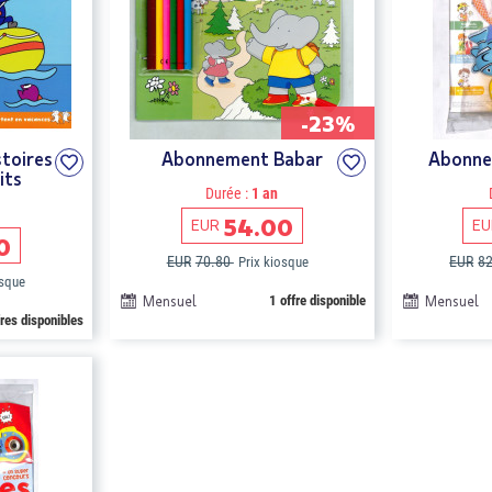
-23%
toires
Abonnement Babar
Abonne
its
Durée :
1 an
54.00
EUR
EU
0
EUR
70.80
EUR
8
Prix kiosque
osque
Mensuel
1 offre disponible
Mensuel
fres disponibles