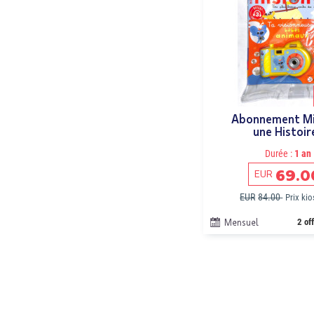
Abonnement Mi
une Histoir
Durée :
1 an
69.0
EUR
EUR
84.00
Prix ki
Mensuel
2 of