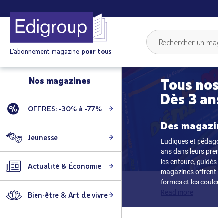
L'abonnement magazine
pour tous
Nos magazines
Tous nos
Dès 3 an
OFFRES: -30% à -77%
Des magazin
Jeunesse
Ludiques et pédag
ans dans leurs prem
les entoure, guidés
Actualité & Économie
magazines offrent d
formes et les coule
Read more
Bien-être & Art de vivre