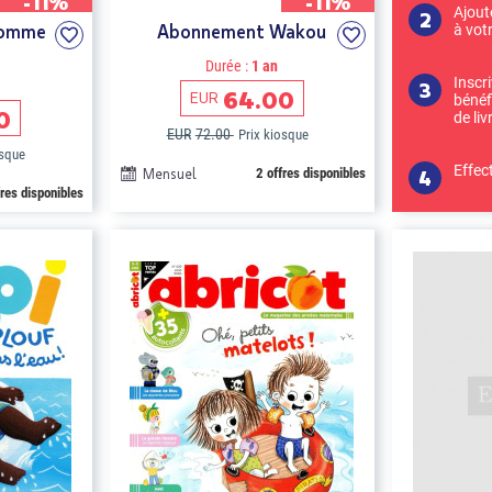
-11%
-11%
Ajout
Pomme
Abonnement Wakou
à vot
Durée :
1 an
Inscr
64.00
EUR
bénéf
0
de liv
EUR
72.00
Prix kiosque
osque
Effec
Mensuel
2 offres disponibles
fres disponibles