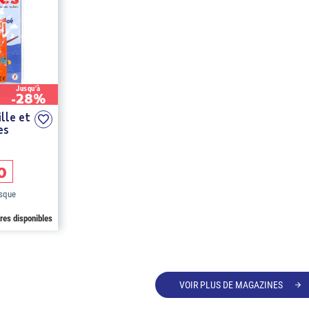
Jusqu'à
-28%
lle et
es
0
osque
fres disponibles
VOIR PLUS DE MAGAZINES