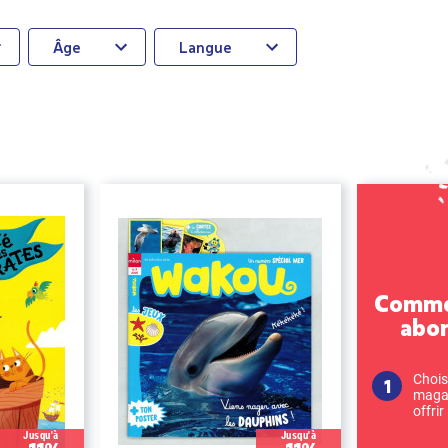
Âge
Langue
Commen
abo
Chois
magaz
offrir
Jusqu'à
Jusqu'à