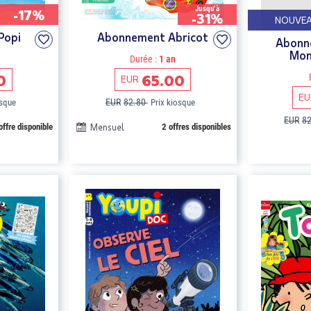
Jusqu'à
-17%
-31%
NOUVE
Popi
Abonnement Abricot
Abonne
Mon
Durée :
1 an
0
65.00
EUR
EU
EUR
82.80
osque
Prix kiosque
EUR
8
offre disponible
Mensuel
2 offres disponibles