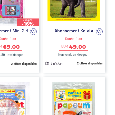
Jusqu'à
-16%
ment Mini Girl
Abonnement Kolala
Durée :
1 an
Durée :
1 an
69.00
49.00
R
EUR
2.80
Non vendu en kiosque
Prix kiosque
8 n°s/an
2 offres disponibles
2 offres disponibles