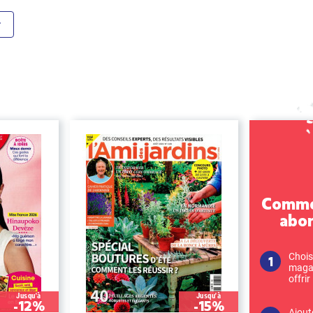
Commen
abo
Chois
magaz
offrir
Jusqu'à
Jusqu'à
-12%
-15%
Ajout