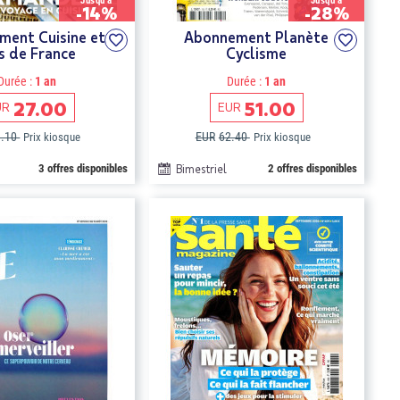
Jusqu'à
Jusqu'à
-14%
-28%
ment Cuisine et
Abonnement Planète
s de France
Cyclisme
Durée :
1 an
Durée :
1 an
27.00
51.00
UR
EUR
9.10
EUR
62.40
Prix kiosque
Prix kiosque
3 offres disponibles
Bimestriel
2 offres disponibles