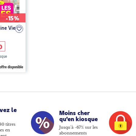
-15%
ine Vie
0
osque
offre disponible
vez le
Moins cher
qu'en kiosque
80 titres
Jusqu'à -67% sur les
es en
abonnements
ent