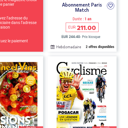
Abonnement Paris
re panier
Match
ivez l’adresse du
Durée :
1 an
iciaire dans l’adresse
211.00
EUR
raison
EUR
244.40
Prix kiosque
tuez le paiement
Hebdomadaire
2 offres disponibles