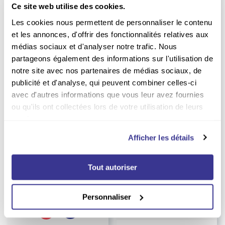
Ce site web utilise des cookies.
Les cookies nous permettent de personnaliser le contenu
et les annonces, d'offrir des fonctionnalités relatives aux
médias sociaux et d'analyser notre trafic. Nous
partageons également des informations sur l'utilisation de
notre site avec nos partenaires de médias sociaux, de
publicité et d'analyse, qui peuvent combiner celles-ci
avec d'autres informations que vous leur avez fournies
ou qu'ils ont collectées lors de votre utilisation de leurs
services.
-16%
-15%
Abonnement Maison
Abonnement Parents
Afficher les détails
Créative
Durée :
1 an
Durée :
1 an
23.40
EUR
Tout autoriser
32.00
EUR
EUR
27.60
Prix kiosque
EUR
38.15
Prix kiosque
Personnaliser