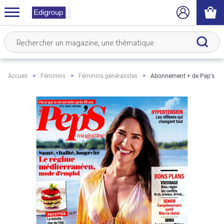
Abonnement + de Pep's M
Accueil
Féminins
Féminins généralistes
Skip
to
the
end
of
the
images
gallery