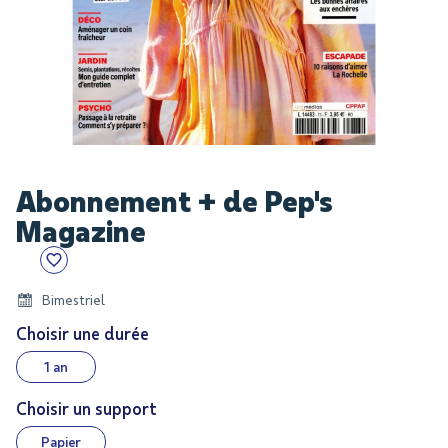
Skip
Abonnement + de Pep's
to
the
Magazine
beginning
of
the
Bimestriel
images
Choisir une durée
gallery
1 an
Choisir un support
Papier