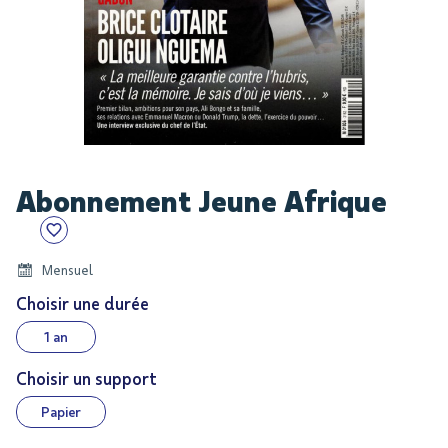
Skip
Abonnement Jeune Afrique
to
the
beginning
of
Mensuel
the
Choisir une durée
images
1 an
gallery
Choisir un support
Papier