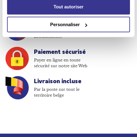
Plus de 380 titres disponibles
Tout autoriser
en abonnement
Moins cher qu'en kiosque
Personnaliser
Jusqu'à -67% sur les
abonnements
Paiement sécurisé
Payer en ligne en toute
sécurité sur notre site Web
Livraison incluse
Par la poste sur tout le
territoire belge