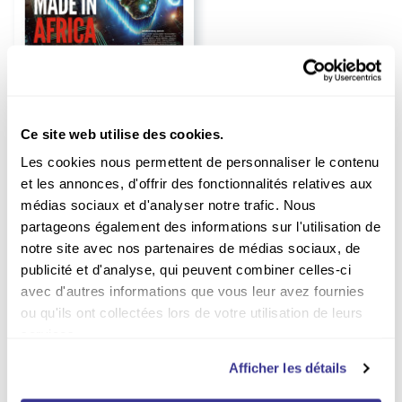
Abonnement The Africa
Report
Durée :
1 an
Ce site web utilise des cookies.
35.00
EUR
Les cookies nous permettent de personnaliser le contenu
et les annonces, d'offrir des fonctionnalités relatives aux
Non vendu en kiosque
médias sociaux et d'analyser notre trafic. Nous
partageons également des informations sur l'utilisation de
notre site avec nos partenaires de médias sociaux, de
publicité et d'analyse, qui peuvent combiner celles-ci
avec d'autres informations que vous leur avez fournies
ou qu'ils ont collectées lors de votre utilisation de leurs
services.
Afficher les détails
Vous avez le choix