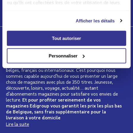
ou qu'ils ont collectées lors de votre utilisation de leurs
services.
LIRE PLUS
Afficher les détails
Tout autoriser
Qui sommes-nous ?
Depuis plus de 15 ans, Edigroup se présente comme le
Personnaliser
spécialiste de la presse en Belgique. Nous regroupons
dans notre catalogue les plus grands éditeurs de presse
belges, français ou internationaux. C’est pourquoi nous
sommes capable aujourd’hui de vous présenter un large
choix de magazines avec plus de 350 titres. Jeunesse,
découverte, loisirs, voyage, actualité… autant
d’abonnements magazines pour satisfaire vos envies de
lecture.
Et pour profiter sereinement de vos
magazines Edigroup vous garantit les prix les plus bas
de Belgique, sans frais supplémentaire pour la
livraison à votre domicile
Lire la suite