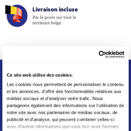
Livraison incluse
Par la poste sur tout le
territoire belge
Ce site web utilise des cookies.
Les cookies nous permettent de personnaliser le contenu
et les annonces, d'offrir des fonctionnalités relatives aux
médias sociaux et d'analyser notre trafic. Nous
partageons également des informations sur l'utilisation de
Né du partenariat entre La Poste et Swiss Post en
notre site avec nos partenaires de médias sociaux, de
2012, Asendia s'appuie sur un réseau mondial vers
publicité et d'analyse, qui peuvent combiner celles-ci
plus de 200 destinations aux quatres coins du
avec d'autres informations que vous leur avez fournies
monde