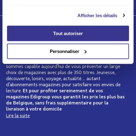
LIRE PLUS
services.
Afficher les détails
Qui sommes-nous ?
Tout autoriser
Depuis plus de 15 ans, Edigroup se présente comme le
spécialiste de la presse en Belgique. Nous regroupons
Personnaliser
dans notre catalogue les plus grands éditeurs de presse
belges, français ou internationaux. C’est pourquoi nous
sommes capable aujourd’hui de vous présenter un large
choix de magazines avec plus de 350 titres. Jeunesse,
découverte, loisirs, voyage, actualité… autant
d’abonnements magazines pour satisfaire vos envies de
lecture.
Et pour profiter sereinement de vos
magazines Edigroup vous garantit les prix les plus bas
de Belgique, sans frais supplémentaire pour la
livraison à votre domicile
Lire la suite