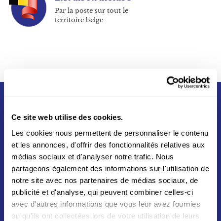
Par la poste sur tout le
territoire belge
Ce site web utilise des cookies.
Les cookies nous permettent de personnaliser le contenu
et les annonces, d'offrir des fonctionnalités relatives aux
médias sociaux et d'analyser notre trafic. Nous
Né du partenariat entre La Poste et Swiss Post en
partageons également des informations sur l'utilisation de
2012, Asendia s'appuie sur un réseau mondial vers
notre site avec nos partenaires de médias sociaux, de
plus de 200 destinations aux quatres coins du
publicité et d'analyse, qui peuvent combiner celles-ci
monde
avec d'autres informations que vous leur avez fournies
ou qu'ils ont collectées lors de votre utilisation de leurs