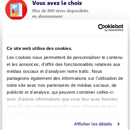
Vous avez le choix
Plus de 380 titres disponibles
en abonnement
Moins cher qu'en kiosque
Jusqu'à -67% sur les
abonnements
Ce site web utilise des cookies.
Les cookies nous permettent de personnaliser le contenu
Paiement sécurisé
et les annonces, d'offrir des fonctionnalités relatives aux
Payer en ligne en toute
médias sociaux et d'analyser notre trafic. Nous
sécurité sur notre site Web
partageons également des informations sur l'utilisation de
notre site avec nos partenaires de médias sociaux, de
Livraison incluse
publicité et d'analyse, qui peuvent combiner celles-ci
Par la poste sur tout le
avec d'autres informations que vous leur avez fournies
territoire belge
ou qu'ils ont collectées lors de votre utilisation de leurs
services.
Afficher les détails