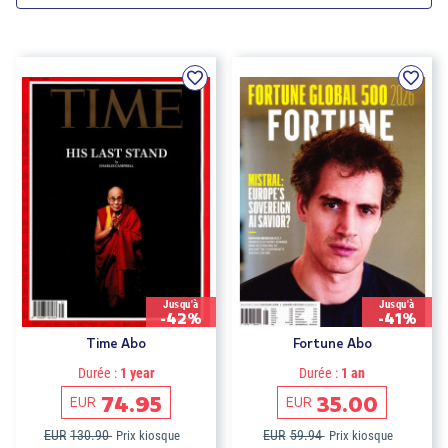
Jusqu'à
Jusqu'à
-42%
-41%
Time Abo
Fortune Abo
Durée :
1 year
Durée :
1 an
74.95
35.00
EUR
EUR
EUR
130.90
EUR
59.94
Prix kiosque
Prix kiosque