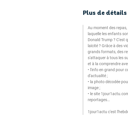
Plus de détails
Au moment des repas, l
laquelle les enfants son
Donald Trump ? C'est q
laïcité ? Grâce à des v
grands formats, des rep
s'attaquer à tous les su
et à la comprendre avec
• l'info en grand pour 
d'actualité ;
• la photo décodée pour 
image ;
• le site 1jour1actu.co
reportages…
1jour1actu c'est l'hebd