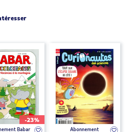
ntéresser
-23%
nement Babar
Abonnement