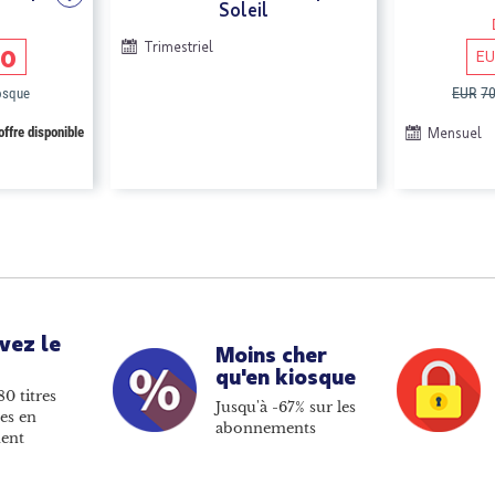
Soleil
Trimestriel
00
E
EUR
7
iosque
offre disponible
Mensuel
vez le
Moins cher
qu'en kiosque
80 titres
Jusqu'à -67% sur les
es en
abonnements
ent