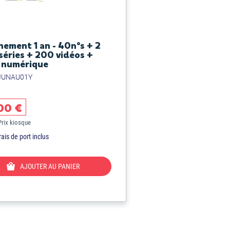
ement 1 an - 40n°s + 2
séries + 200 vidéos +
 numérique
JUNAU01Y
00 €
Prix kiosque
rais de port inclus
AJOUTER AU PANIER