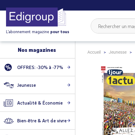
L'abonnement magazine
pour tous
Nos magazines
Accueil
Jeunesse
OFFRES: -30% à -77%
Skip
to
the
Jeunesse
end
of
Actualité & Économie
the
images
gallery
Bien-être & Art de vivre