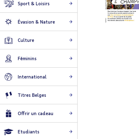
Sport & Loisirs
Évasion & Nature
Skip
to
Culture
the
beginning
Féminins
of
the
images
International
gallery
Titres Belges
Offrir un cadeau
Etudiants