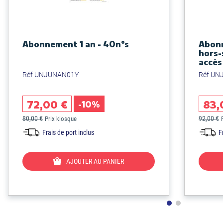
Abonnement 1 an - 40n°s
Abonn
hors-
accès
Réf UNJUNAN01Y
Réf UN
72,00 €
83,
-10%
80,00 €
92,00 €
Prix kiosque
Frais de port inclus
F
AJOUTER AU PANIER