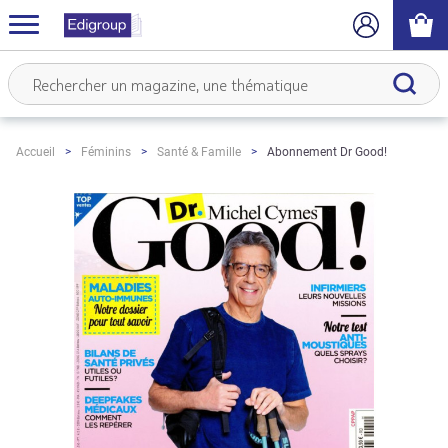
Abonnement Dr Good!
Accueil
Féminins
Santé & Famille
Skip
to
the
end
of
the
images
gallery