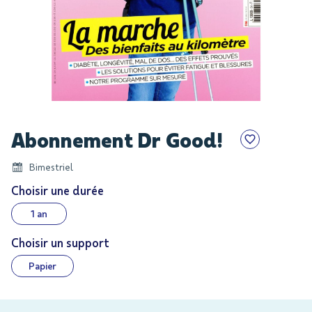
Skip
Abonnement Dr Good!
to
the
Bimestriel
beginning
of
Choisir une durée
the
1 an
images
gallery
Choisir un support
Papier