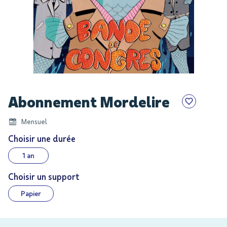
Skip
Abonnement Mordelire
to
the
Mensuel
beginning
of
Choisir une durée
the
1 an
images
gallery
Choisir un support
Papier