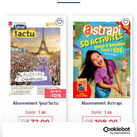
Jusqu'à
-10%
Abonnement 1jour1actu
Abonnement Astrapi
Durée :
1 an
Durée :
1 an
72.00
109.00
EUR
EUR
EUR
80.00
EUR
114.40
Prix kiosque
Prix kiosque