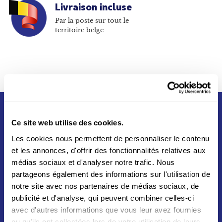
Livraison incluse
Par la poste sur tout le
territoire belge
Ce site web utilise des cookies.
Les cookies nous permettent de personnaliser le contenu
et les annonces, d'offrir des fonctionnalités relatives aux
médias sociaux et d'analyser notre trafic. Nous
partageons également des informations sur l'utilisation de
Né du partenariat entre La Poste et Swiss Post en
notre site avec nos partenaires de médias sociaux, de
2012, Asendia s'appuie sur un réseau mondial vers
plus de 200 destinations aux quatres coins du
publicité et d'analyse, qui peuvent combiner celles-ci
monde
avec d'autres informations que vous leur avez fournies
ou qu'ils ont collectées lors de votre utilisation de leurs