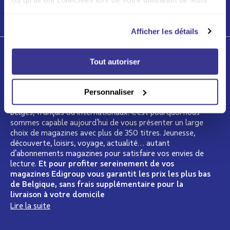
services.
LIRE PLUS
Afficher les détails
Qui sommes-nous ?
Tout autoriser
Depuis plus de 15 ans, Edigroup se présente comme le
spécialiste de la presse en Belgique. Nous regroupons
Personnaliser
dans notre catalogue les plus grands éditeurs de presse
belges, français ou internationaux. C’est pourquoi nous
sommes capable aujourd’hui de vous présenter un large
choix de magazines avec plus de 350 titres. Jeunesse,
découverte, loisirs, voyage, actualité… autant
d’abonnements magazines pour satisfaire vos envies de
lecture.
Et pour profiter sereinement de vos
magazines Edigroup vous garantit les prix les plus bas
de Belgique, sans frais supplémentaire pour la
livraison à votre domicile
Lire la suite