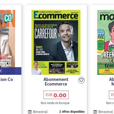
É
ion Co
Abonnement
A
Ecommerce
M
0.00
EUR
E
Non vendu en kiosque
Non v
Bimestriel
2 offres disponibles
Bimestriel