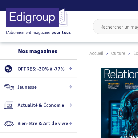
L'abonnement magazine
pour tous
Nos magazines
Accueil
Culture
É
OFFRES: -30% à -77%
Skip
to
the
Jeunesse
end
of
Actualité & Économie
the
images
gallery
Bien-être & Art de vivre