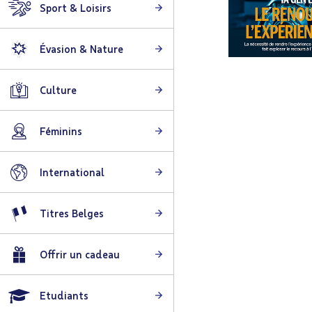
Sport & Loisirs
Évasion & Nature
Skip
to
Culture
the
beginning
Féminins
of
the
images
International
gallery
Titres Belges
Offrir un cadeau
Etudiants