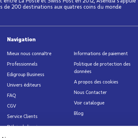
t entre La Poste et Swiss Post en 2012, Asendia s'appuie
us de 200 destinations aux quatres coins du monde
Navigation
Mieux nous connaître
Informations de paiement
Professionnels
Politique de protection des
données
Edigroup Business
A propos des cookies
Univers éditeurs
Nous Contacter
FAQ
Voir catalogue
CGV
Blog
Service Clients
Délais de livraison