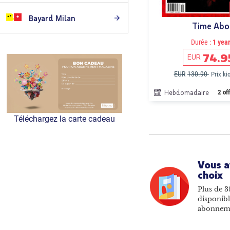
Bayard Milan
Time Abo
Durée :
1 yea
74.9
EUR
EUR
130.90
Prix k
Hebdomadaire
2 of
Téléchargez la carte cadeau
Vous a
choix
Plus de 3
disponibl
abonnem