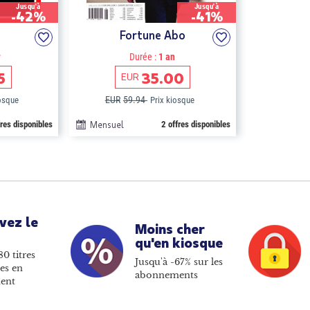
Jusqu'à
Jusqu'à
-42%
-41%
Fortune Abo
r
Durée :
1 an
5
35.00
EUR
EUR
59.94
iosque
Prix kiosque
fres disponibles
Mensuel
2 offres disponibles
vez le
Moins cher
qu'en kiosque
80 titres
Jusqu'à -67% sur les
es en
abonnements
ent