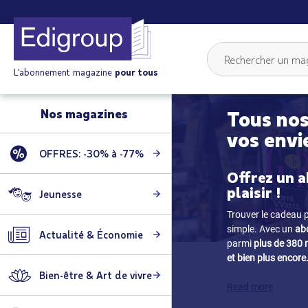
L'abonnement magazine
pour tous
Nos magazines
Tous nos
vos envi
OFFRES: -30% à -77%
Offrez un a
plaisir !
Jeunesse
Trouver le cadeau p
simple. Avec un
ab
Actualité & Économie
parmi
plus de 380
et bien plus encore
Bien-être & Art de vivre
Read more