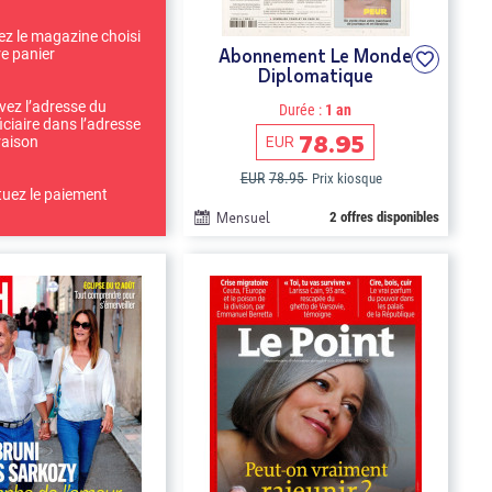
ez le magazine choisi
Abonnement Le Monde
re panier
Diplomatique
ivez l’adresse du
Durée :
1 an
iciaire dans l’adresse
78.95
EUR
raison
EUR
78.95
Prix kiosque
tuez le paiement
Mensuel
2 offres disponibles