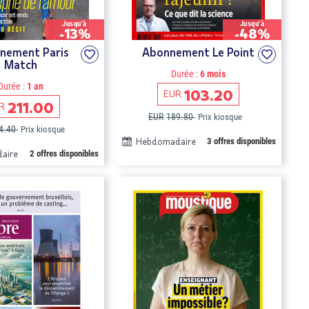
Jusqu'à
Jusqu'à
-13%
-48%
nement Paris
Abonnement Le Point
Match
Durée :
6 mois
Durée :
1 an
103.20
EUR
211.00
R
EUR
189.80
Prix kiosque
4.40
Prix kiosque
Hebdomadaire
3 offres disponibles
aire
2 offres disponibles