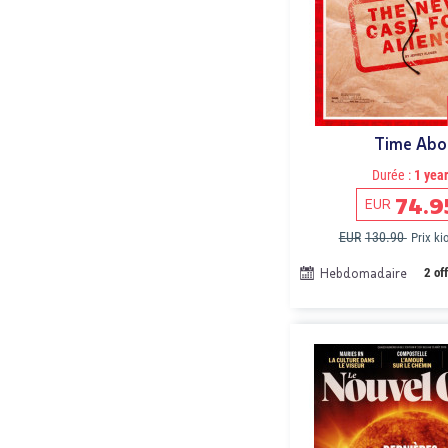
Time Abo
Durée :
1 yea
74.9
EUR
EUR
130.90
Prix k
Hebdomadaire
2 of