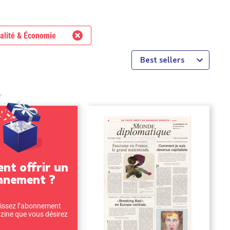
alité & Économie
Best sellers
t offrir un
nnement ?
issez l’abonnement
ine que vous désirez