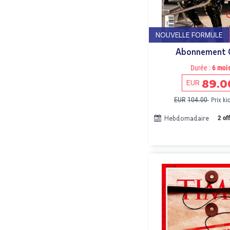
NOUVELLE FORMULE
Abonnement 
Durée :
6 moi
89.0
EUR
EUR
104.00
Prix k
Hebdomadaire
2 of