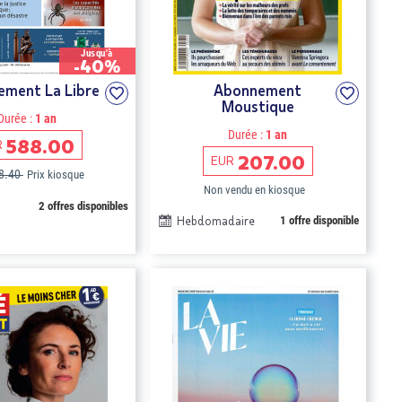
Jusqu'à
-40%
ment La Libre
Abonnement
Moustique
Durée :
1 an
Durée :
1 an
588.00
R
207.00
EUR
8.40
Prix kiosque
Non vendu en kiosque
2 offres disponibles
Hebdomadaire
1 offre disponible