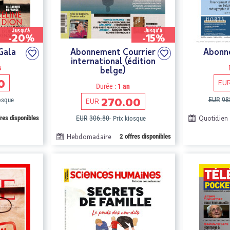
Jusqu'à
Jusqu'à
-20%
-15%
Gala
Abonnement Courrier
Abonne
international (édition
s
belge)
0
EU
Durée :
1 an
270.00
EUR
98
iosque
EUR
fres disponibles
EUR
306.80
Quotidien
Prix kiosque
Hebdomadaire
2 offres disponibles