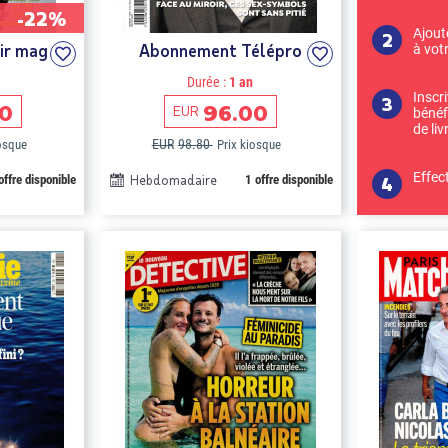
-22%
Ajout
ir mag
Abonnement Télépro
à vot
Durée :
1 an
Inscr
00
96.00
EUR
bénéf
de liv
EUR
98.80
iosque
Prix kiosque
Effec
offre disponible
Hebdomadaire
1 offre disponible