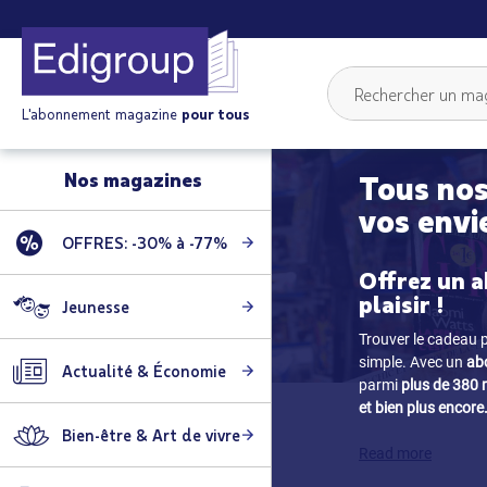
L'abonnement magazine
pour tous
Nos magazines
Tous nos
vos envi
OFFRES: -30% à -77%
Offrez un a
plaisir !
Jeunesse
Trouver le cadeau p
simple. Avec un
ab
Actualité & Économie
parmi
plus de 380
et bien plus encore
Bien-être & Art de vivre
Read more