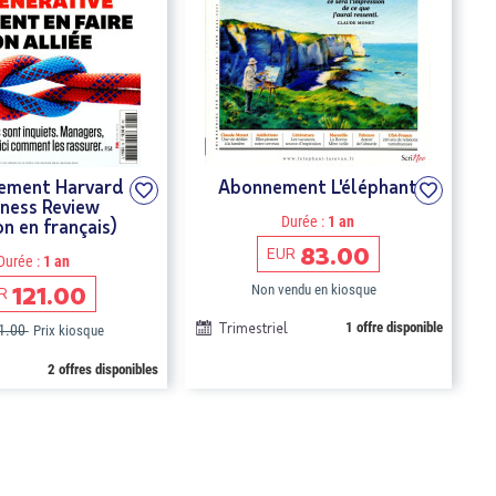
ement Harvard
Abonnement L'éléphant
iness Review
Durée :
1 an
on en français)
83.00
EUR
Durée :
1 an
121.00
Non vendu en kiosque
R
Trimestriel
1 offre disponible
1.00
Prix kiosque
2 offres disponibles