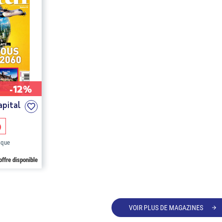
-12%
pital
0
sque
offre disponible
VOIR PLUS DE MAGAZINES