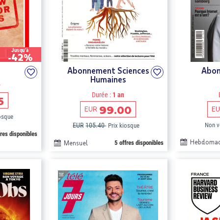
Jusqu'à
-42%
Abonnement Sciences
Abon
Humaines
r
Durée :
1 an
5
99.00
EUR
EU
iosque
EUR
105.40
Non v
Prix kiosque
fres disponibles
Hebdomad
Mensuel
5 offres disponibles