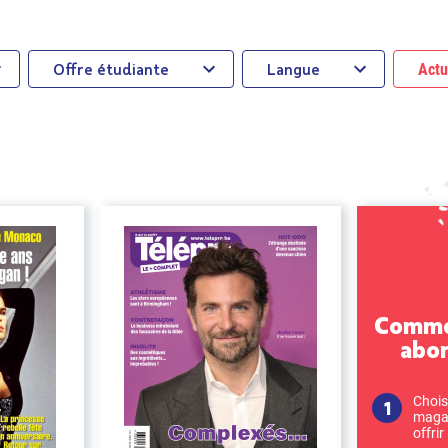
Offre étudiante
Langue
Actu
Commen
abo
Chois
magaz
offrir