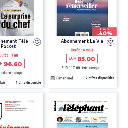
Jusqu'à
-40%
nement Télé
Abonnement La Vie
Pocket
Durée :
6 mois
Durée :
1 an
85.00
EUR
96.60
R
EUR
117.00
Prix kiosque
endu en kiosque
Bimensuel
2 offres disponibles
aire
1 offre disponible