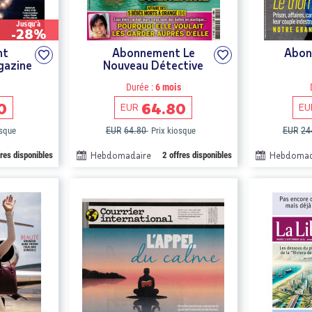
Jusqu'à
-28%
nt
Abonnement Le
Abon
gazine
Nouveau Détective
Durée :
6 mois
0
64.80
EUR
EU
EUR
64.80
EUR
24
osque
Prix kiosque
fres disponibles
Hebdomadaire
2 offres disponibles
Hebdomad