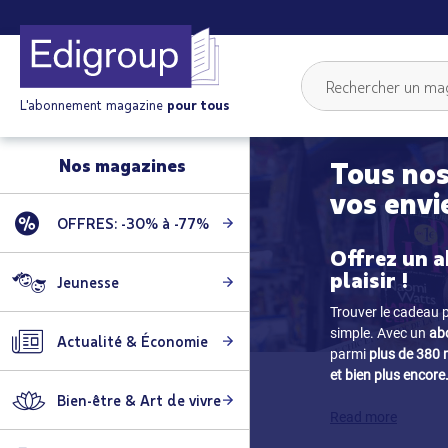
L'abonnement magazine
pour tous
Nos magazines
Tous nos
vos envi
OFFRES: -30% à -77%
Offrez un a
plaisir !
Jeunesse
Trouver le cadeau p
simple. Avec un
ab
Actualité & Économie
parmi
plus de 380
et bien plus encore
Bien-être & Art de vivre
Read more