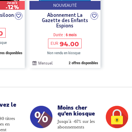
Jusqu'à
NOUVEAUTÉ
-12%
siloon
Abonnement La
Gazette des Enfants
Espions
0
Durée :
6 mois
94.00
osque
EUR
fres disponibles
Non vendu en kiosque
Mensuel
2 offres disponibles
vez le
Moins cher
qu'en kiosque
80 titres
Jusqu'à -67% sur les
es en
abonnements
ent