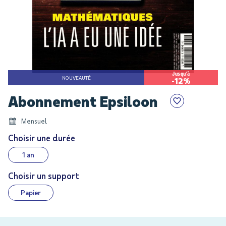
Jusqu'à
NOUVEAUTÉ
-12%
Skip
Abonnement Epsiloon
to
the
Mensuel
beginning
of
Choisir une durée
the
1 an
images
gallery
Choisir un support
Papier