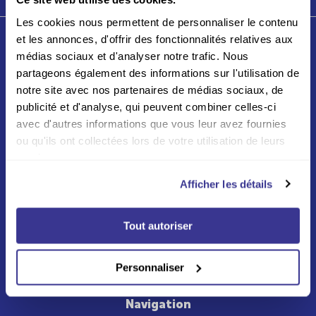
Les cookies nous permettent de personnaliser le contenu
et les annonces, d'offrir des fonctionnalités relatives aux
Qui sommes-nous ?
médias sociaux et d'analyser notre trafic. Nous
partageons également des informations sur l'utilisation de
Depuis plus de 15 ans, Edigroup se présente comme le
notre site avec nos partenaires de médias sociaux, de
spécialiste de la presse en Belgique. Nous regroupons
dans notre catalogue les plus grands éditeurs de presse
publicité et d'analyse, qui peuvent combiner celles-ci
belges, français ou internationaux. C’est pourquoi nous
avec d'autres informations que vous leur avez fournies
sommes capable aujourd’hui de vous présenter un large
ou qu'ils ont collectées lors de votre utilisation de leurs
choix de magazines avec plus de 350 titres. Jeunesse,
services.
découverte, loisirs, voyage, actualité… autant
d’abonnements magazines pour satisfaire vos envies de
Afficher les détails
lecture.
Et pour profiter sereinement de vos
magazines Edigroup vous garantit les prix les plus bas
de Belgique, sans frais supplémentaire pour la
Tout autoriser
livraison à votre domicile
Lire la suite
Personnaliser
Navigation