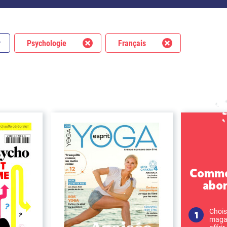
Psychologie
Français
Commen
abo
Chois
magaz