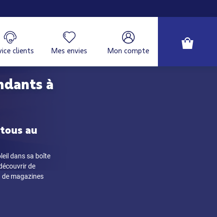
ice clients
Mes envies
Mon compte
ndants à
 tous au
leil dans sa boîte
découvrir de
ion de magazines