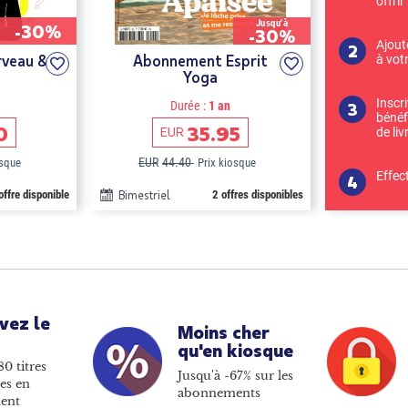
offrir
Jusqu'à
-30%
-30%
Ajout
veau &
Abonnement Esprit
à vot
Yoga
Inscr
Durée :
1 an
bénéf
0
35.95
EUR
de liv
EUR
44.40
osque
Prix kiosque
Effec
offre disponible
Bimestriel
2 offres disponibles
vez le
Moins cher
qu'en kiosque
80 titres
Jusqu'à -67% sur les
es en
abonnements
ent