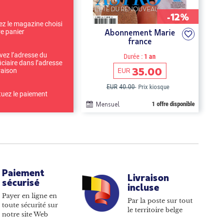
-12%
ez le magazine choisi
Abonnement Marie
re panier
france
ivez l’adresse du
Durée :
1 an
iciaire dans l’adresse
35.00
EUR
raison
EUR
40.00
Prix kiosque
tuez le paiement
Mensuel
1 offre disponible
Paiement
Livraison
sécurisé
incluse
Payer en ligne en
Par la poste sur tout
toute sécurité sur
le territoire belge
notre site Web