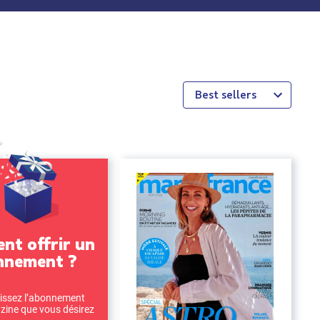
Best sellers
t offrir un
nnement ?
issez l’abonnement
ine que vous désirez