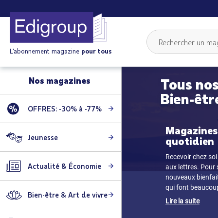
L'abonnement magazine
pour tous
Nos magazines
Tous nos
Bien-êtr
OFFRES: -30% à -77%
Magazines 
Jeunesse
quotidien
Recevoir chez soi 
Actualité & Économie
aux lettres. Pour
nouveaux bienfaits
qui font beaucoup 
Bien-être & Art de vivre
Lire la suite