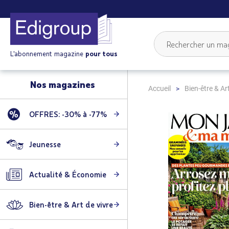
L'abonnement magazine
pour tous
Nos magazines
Accueil
Bien-être & Art
OFFRES: -30% à -77%
Skip
to
the
Jeunesse
end
of
Actualité & Économie
the
images
gallery
Bien-être & Art de vivre