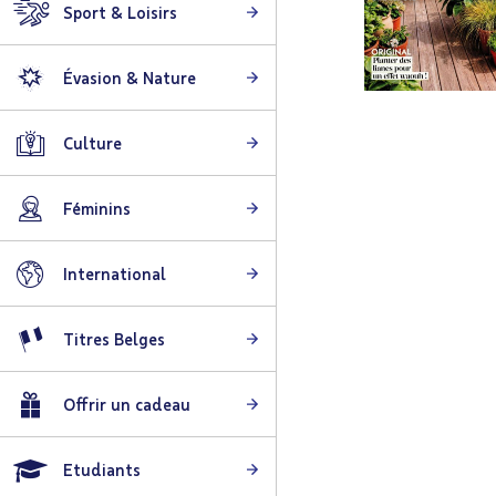
Sport & Loisirs
Évasion & Nature
Skip
to
Culture
the
beginning
Féminins
of
the
images
International
gallery
Titres Belges
Offrir un cadeau
Etudiants