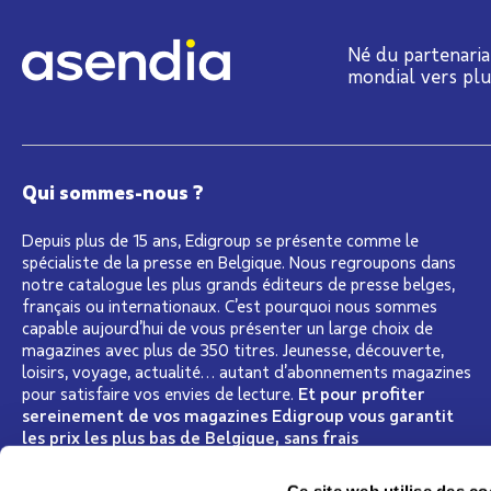
Né du partenaria
mondial vers pl
Qui sommes-nous ?
Depuis plus de 15 ans, Edigroup se présente comme le
spécialiste de la presse en Belgique. Nous regroupons dans
notre catalogue les plus grands éditeurs de presse belges,
français ou internationaux. C’est pourquoi nous sommes
capable aujourd’hui de vous présenter un large choix de
magazines avec plus de 350 titres. Jeunesse, découverte,
loisirs, voyage, actualité… autant d’abonnements magazines
pour satisfaire vos envies de lecture.
Et pour profiter
sereinement de vos magazines Edigroup vous garantit
les prix les plus bas de Belgique, sans frais
supplémentaire pour la livraison à votre domicile
Lire la suite
Ce site web utilise des co