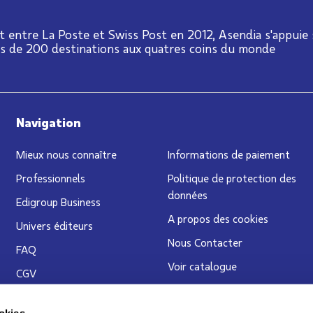
t entre La Poste et Swiss Post en 2012, Asendia s'appuie
us de 200 destinations aux quatres coins du monde
Navigation
Mieux nous connaître
Informations de paiement
Professionnels
Politique de protection des
données
Edigroup Business
A propos des cookies
Univers éditeurs
Nous Contacter
FAQ
Voir catalogue
CGV
Blog
Service Clients
okies.