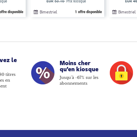
EUR
53.10
EUR
4
osque
Prix kiosque
offre disponible
Bimestriel
1 offre disponible
Bimestriel
vez le
Moins cher
qu'en kiosque
80 titres
Jusqu'à -67% sur les
es en
abonnements
ent