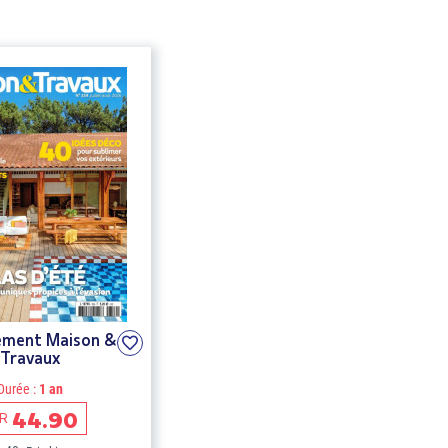
ment Maison &
Travaux
Durée :
1 an
44.90
R