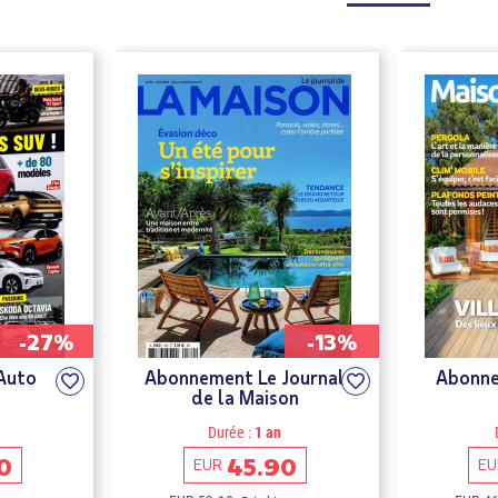
-27%
-13%
Auto
Abonnement Le Journal
Abonne
de la Maison
Durée :
1 an
0
45.90
EUR
EU