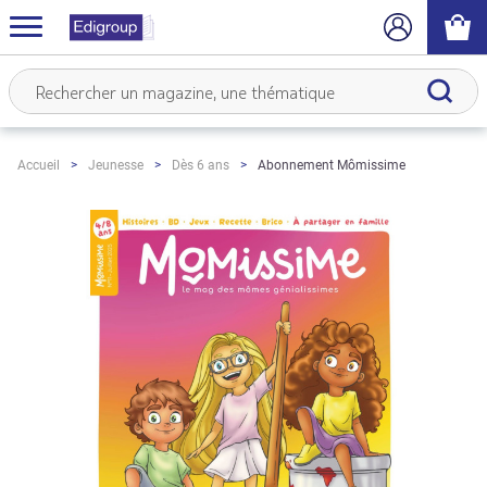
Abonnement Mômissime
Accueil
Jeunesse
Dès 6 ans
Skip
to
the
end
of
the
images
gallery