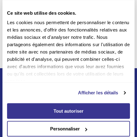
sécurité sur notre site Web
Ce site web utilise des cookies.
Livraison incluse
Les cookies nous permettent de personnaliser le contenu
Par la poste sur tout le
et les annonces, d'offrir des fonctionnalités relatives aux
territoire belge
médias sociaux et d'analyser notre trafic. Nous
partageons également des informations sur l'utilisation de
notre site avec nos partenaires de médias sociaux, de
publicité et d'analyse, qui peuvent combiner celles-ci
avec d'autres informations que vous leur avez fournies
ou qu'ils ont collectées lors de votre utilisation de leurs
services.
Afficher les détails
Tout autoriser
Né du partenariat entre La Poste et Swiss Post en
2012, Asendia s'appuie sur un réseau mondial vers
Personnaliser
plus de 200 destinations aux quatres coins du