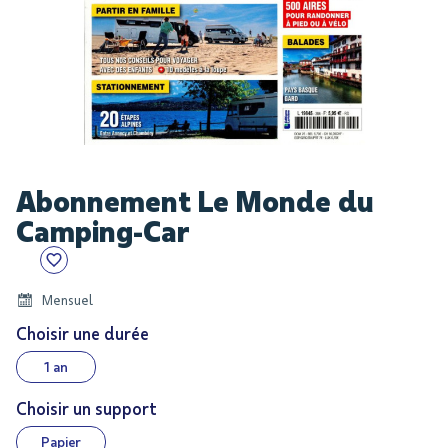
Skip
Abonnement Le Monde du
to
the
Camping-Car
beginning
of
the
Mensuel
images
Choisir une durée
gallery
1 an
Choisir un support
Papier