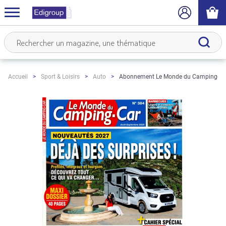
Abonnement Le Monde du Camping-Ca
Accueil
Sport & Loisirs
Auto
Skip
to
the
end
of
the
images
gallery