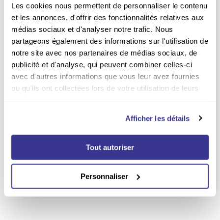
Les cookies nous permettent de personnaliser le contenu
et les annonces, d'offrir des fonctionnalités relatives aux
médias sociaux et d'analyser notre trafic. Nous
partageons également des informations sur l'utilisation de
notre site avec nos partenaires de médias sociaux, de
publicité et d'analyse, qui peuvent combiner celles-ci
avec d'autres informations que vous leur avez fournies
ou qu'ils ont collectées lors de votre utilisation de leurs
services.
Abonnement GP Racing
Abonnement Jogging
International
Durée :
1 an
Afficher les détails
Durée :
1 an
42.75
EUR
56.00
EUR
Non vendu en kiosque
Tout autoriser
Non vendu en kiosque
Personnaliser