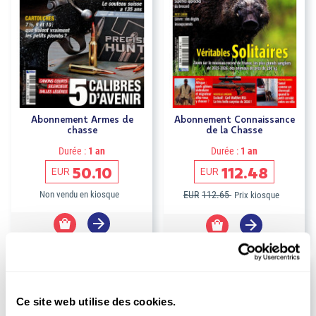
Abonnement Armes de
Abonnement Connaissance
chasse
de la Chasse
Durée :
1 an
Durée :
1 an
50.10
112.48
EUR
EUR
Non vendu en kiosque
EUR
112.65
Prix kiosque
Ce site web utilise des cookies.