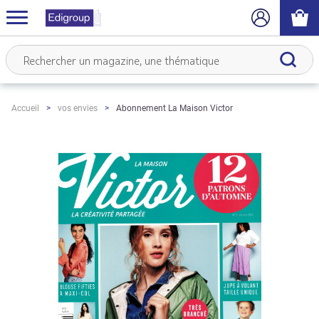
Abonnement La Maison Victor
Accueil
vos envies
Skip
to
the
end
of
the
images
gallery