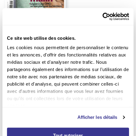
Abonnement Plus Magazine
Durée :
1 an
82.80
EUR
Ce site web utilise des cookies.
Les cookies nous permettent de personnaliser le contenu
Non vendu en kiosque
et les annonces, d'offrir des fonctionnalités relatives aux
médias sociaux et d'analyser notre trafic. Nous
partageons également des informations sur l'utilisation de
notre site avec nos partenaires de médias sociaux, de
publicité et d'analyse, qui peuvent combiner celles-ci
avec d'autres informations que vous leur avez fournies
ou qu'ils ont collectées lors de votre utilisation de leurs
services.
Vous avez le choix
Afficher les détails
Plus de 380 titres disponibles
en abonnement
Tout autoriser