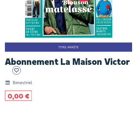
TITRE ARRÊTÉ
Skip
Abonnement La Maison Victor
to
the
beginning
of
Bimestriel
the
0,00 €
images
gallery