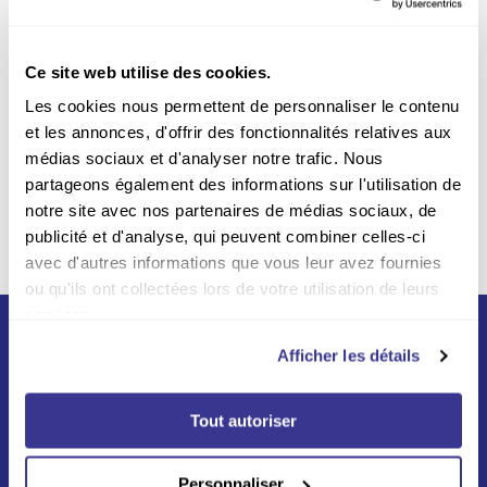
Paiement sécurisé
Payer en ligne en toute
sécurité sur notre site Web
Ce site web utilise des cookies.
Livraison incluse
Les cookies nous permettent de personnaliser le contenu
et les annonces, d'offrir des fonctionnalités relatives aux
Par la poste sur tout le
médias sociaux et d'analyser notre trafic. Nous
territoire belge
partageons également des informations sur l'utilisation de
notre site avec nos partenaires de médias sociaux, de
publicité et d'analyse, qui peuvent combiner celles-ci
avec d'autres informations que vous leur avez fournies
ou qu'ils ont collectées lors de votre utilisation de leurs
services.
Afficher les détails
Tout autoriser
Né du partenariat entre La Poste et Swiss Post en
Personnaliser