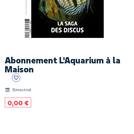
Skip
Abonnement L'Aquarium à la
to
the
Maison
beginning
of
the
Bimestriel
images
gallery
0,00 €