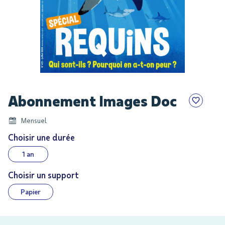
Skip
Abonnement Images Doc
to
the
Mensuel
beginning
of
Choisir une durée
the
1 an
images
gallery
Choisir un support
Papier