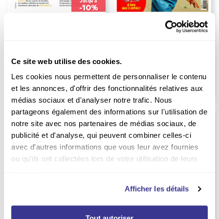
Jusqu'à
-10%
Abonnement 1jour1actu
Abonnement Astrapi
Durée :
1 an
Durée :
1 an
72.00
109.00
EUR
EUR
Ce site web utilise des cookies.
EUR
80.00
EUR
114.40
Prix kiosque
Prix kiosque
Les cookies nous permettent de personnaliser le contenu
et les annonces, d'offrir des fonctionnalités relatives aux
médias sociaux et d'analyser notre trafic. Nous
partageons également des informations sur l'utilisation de
notre site avec nos partenaires de médias sociaux, de
publicité et d'analyse, qui peuvent combiner celles-ci
avec d'autres informations que vous leur avez fournies
ou qu'ils ont collectées lors de votre utilisation de leurs
services.
Afficher les détails
Tout autoriser