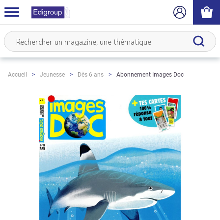
Abonnement Images Doc
Accueil
Jeunesse
Dès 6 ans
Skip
to
the
end
of
the
images
gallery