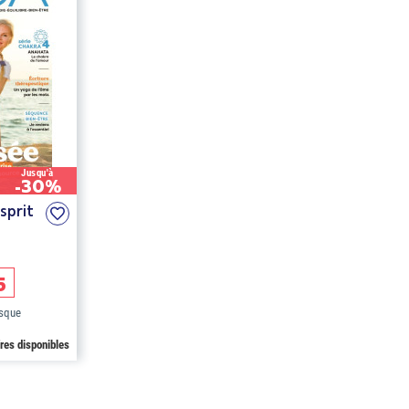
Jusqu'à
-30%
sprit
5
osque
fres disponibles