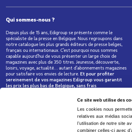
Qui sommes-nous ?
Depuis plus de 15 ans, Edigroup se présente comme le
spécialiste de la presse en Belgique. Nous regroupons dans
notre catalogue les plus grands éditeurs de presse belges,
français ou internationaux. C’est pourquoi nous sommes
capable aujourd’hui de vous présenter un large choix de
magazines avec plus de 350 titres. Jeunesse, découverte,
loisirs, voyage, actualité… autant d’abonnements magazines
pour satisfaire vos envies de lecture.
Et pour profiter
sereinement de vos magazines Edigroup vous garantit
les prix les plus bas de Belgique, sans frais
supplémentaire pour la livraison à votre domicile
Lire la suite
Ce site web utilise des co
Les cookies nous permetten
relatives aux médias socia
l'utilisation de notre site
Suivez-nous
combiner celles-ci avec d'