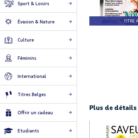
Sport & Loisirs
TITRE 
Évasion & Nature
Skip
to
Culture
the
beginning
Féminins
of
the
images
International
gallery
Titres Belges
Plus de détails
Offrir un cadeau
Etudiants