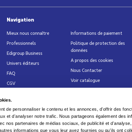
Navigation
Mieux nous connaître
Informations de paiement
Professionnels
Politique de protection des
données
Edigroup Business
A propos des cookies
Univers éditeurs
Nous Contacter
FAQ
Voir catalogue
CGV
Blog
Service Clients
okies.
Délais de livraison
t de personnaliser le contenu et les annonces, d'offrir des fonct
ux et d'analyser notre trafic. Nous partageons également des in
 avec nos partenaires de médias sociaux, de publicité et d'analyse
autres informations que vous leur avez fournies ou qu'ils ont col