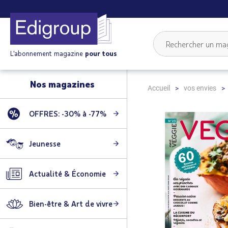
L'abonnement magazine
pour tous
Nos magazines
Accueil
vos envies
OFFRES: -30% à -77%
Skip
to
the
Jeunesse
end
of
Actualité & Économie
the
images
gallery
Bien-être & Art de vivre