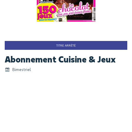
TITRE ARRÊTÉ
Skip
Abonnement Cuisine & Jeux
to
the
Bimestriel
beginning
of
the
images
gallery