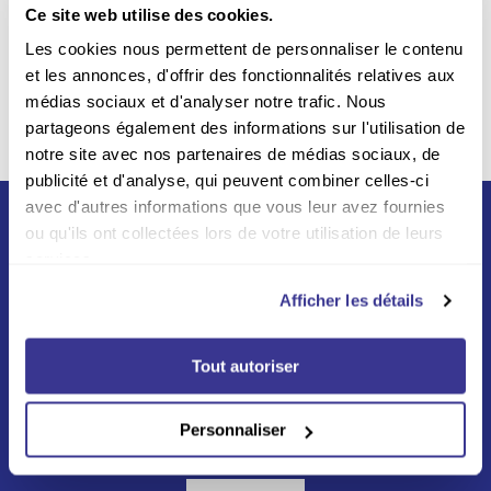
Ce site web utilise des cookies.
Par la poste sur tout le
territoire belge
Les cookies nous permettent de personnaliser le contenu
et les annonces, d'offrir des fonctionnalités relatives aux
médias sociaux et d'analyser notre trafic. Nous
partageons également des informations sur l'utilisation de
notre site avec nos partenaires de médias sociaux, de
publicité et d'analyse, qui peuvent combiner celles-ci
avec d'autres informations que vous leur avez fournies
ou qu'ils ont collectées lors de votre utilisation de leurs
services.
Afficher les détails
Tout autoriser
Né du partenariat entre La Poste et Swiss Post en
2012, Asendia s'appuie sur un réseau mondial vers
plus de 200 destinations aux quatres coins du
Personnaliser
monde