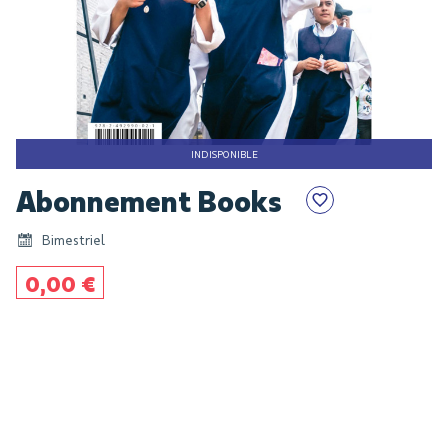
INDISPONIBLE
Skip
Abonnement Books
to
the
Bimestriel
beginning
of
0,00 €
the
images
gallery