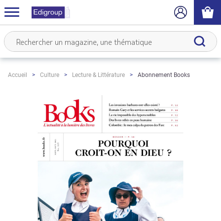
Abonnement Books
Accueil
Culture
Lecture & Littérature
Skip
to
the
end
of
the
images
gallery