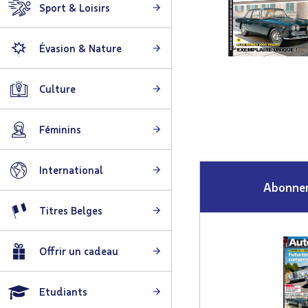
Sport & Loisirs
Évasion & Nature
Skip
to
Culture
the
beginning
Féminins
of
the
images
International
gallery
Abonnem
Titres Belges
Offrir un cadeau
Etudiants