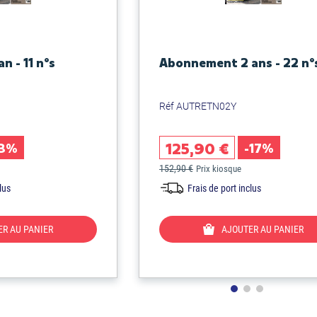
n - 11 n°s
Abonnement 2 ans - 22 n°
Réf AUTRETN02Y
125,90 €
13%
-17%
152,90 €
Prix kiosque
lus
Frais de port inclus
R AU PANIER
AJOUTER AU PANIER