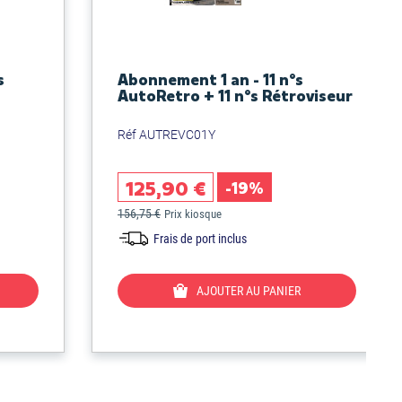
s
Abonnement 1 an - 11 n°s
AutoRetro + 11 n°s Rétroviseur
Réf AUTREVC01Y
125,90 €
-19%
156,75 €
Prix kiosque
Frais de port inclus
AJOUTER AU PANIER