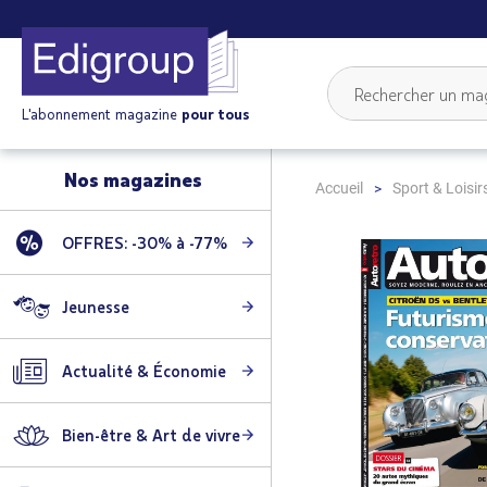
L'abonnement magazine
pour tous
Nos magazines
Accueil
Sport & Loisir
OFFRES: -30% à -77%
Skip
to
the
Jeunesse
end
of
Actualité & Économie
the
images
gallery
Bien-être & Art de vivre