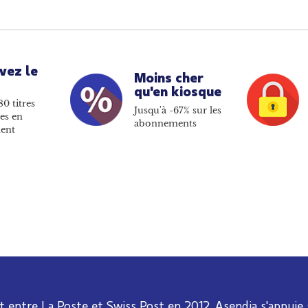
vez le
Moins cher
qu'en kiosque
80 titres
Jusqu'à -67% sur les
es en
abonnements
ent
t entre La Poste et Swiss Post en 2012, Asendia s'appuie