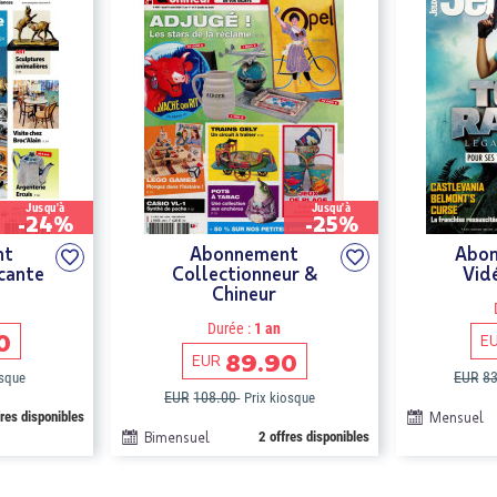
Jusqu'à
Jusqu'à
-24%
-25%
nt
Abonnement
Abon
cante
Collectionneur &
Vid
Chineur
Durée :
1 an
0
E
89.90
EUR
EUR
8
osque
EUR
108.00
Prix kiosque
fres disponibles
Mensuel
Bimensuel
2 offres disponibles