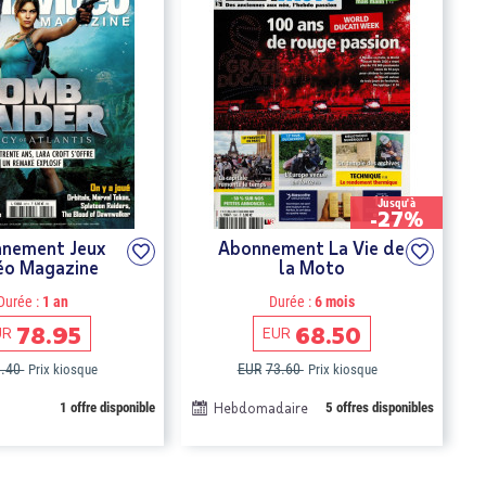
Jusqu'à
-27%
nement Jeux
Abonnement La Vie de
éo Magazine
la Moto
Durée :
1 an
Durée :
6 mois
78.95
68.50
UR
EUR
3.40
EUR
73.60
Prix kiosque
Prix kiosque
1 offre disponible
Hebdomadaire
5 offres disponibles