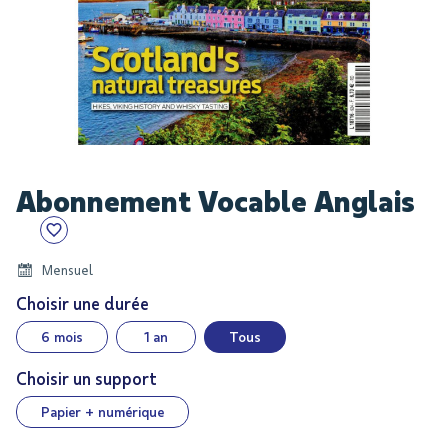
Skip
Abonnement Vocable Anglais
to
the
beginning
of
Mensuel
the
Choisir une durée
images
6 mois
1 an
Tous
gallery
Choisir un support
Papier + numérique