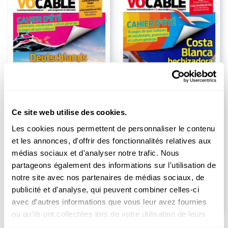
Ce site web utilise des cookies.
Abonnement Vocable
Abonnement Vocable
Les cookies nous permettent de personnaliser le contenu
Allemand
Espagnol
et les annonces, d'offrir des fonctionnalités relatives aux
Durée :
1 an
Durée :
1 an
médias sociaux et d'analyser notre trafic. Nous
61.00
66.00
EUR
EUR
partageons également des informations sur l'utilisation de
notre site avec nos partenaires de médias sociaux, de
Non vendu en kiosque
Non vendu en kiosque
publicité et d'analyse, qui peuvent combiner celles-ci
avec d'autres informations que vous leur avez fournies
ou qu'ils ont collectées lors de votre utilisation de leurs
services.