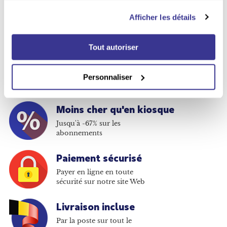
Afficher les détails
Tout autoriser
Vous avez le choix
Plus de 380 titres disponibles
Personnaliser
en abonnement
Moins cher qu'en kiosque
Jusqu'à -67% sur les
abonnements
Paiement sécurisé
Payer en ligne en toute
sécurité sur notre site Web
Livraison incluse
Par la poste sur tout le