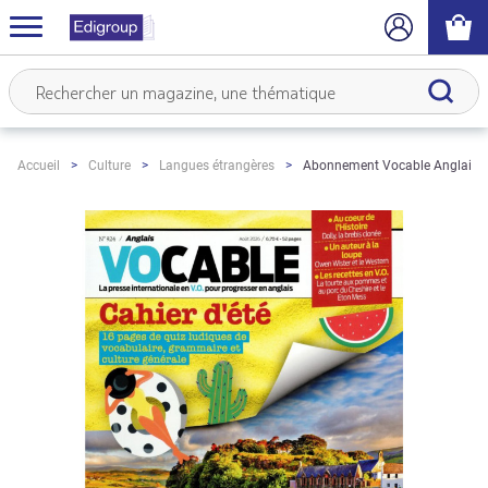
Abonnement Vocable Anglais
Accueil
Culture
Langues étrangères
Skip
to
the
end
of
the
images
gallery