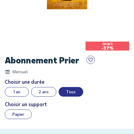
Jusqu'à
-37%
Skip
Abonnement Prier
to
the
Mensuel
beginning
of
Choisir une durée
the
1 an
2 ans
Tous
images
gallery
Choisir un support
Papier