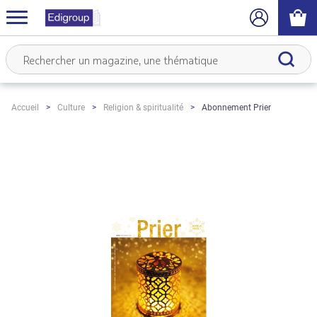
Abonnement Prier
Accueil
Culture
Religion & spiritualité
Skip
to
the
end
of
the
images
gallery