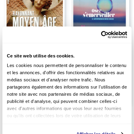
Jusqu'à
Jusqu'à
-33%
-40%
Abonnement Histoire &
Abonnement La Vie
Civilisations
Ce site web utilise des cookies.
Durée :
6 mois
Durée :
1 an
Les cookies nous permettent de personnaliser le contenu
85.00
EUR
69.00
et les annonces, d'offrir des fonctionnalités relatives aux
EUR
EUR
117.00
Prix kiosque
médias sociaux et d'analyser notre trafic. Nous
EUR
82.50
Prix kiosque
partageons également des informations sur l'utilisation de
notre site avec nos partenaires de médias sociaux, de
publicité et d'analyse, qui peuvent combiner celles-ci
avec d'autres informations que vous leur avez fournies
ou qu'ils ont collectées lors de votre utilisation de leurs
services.
Afficher les détails