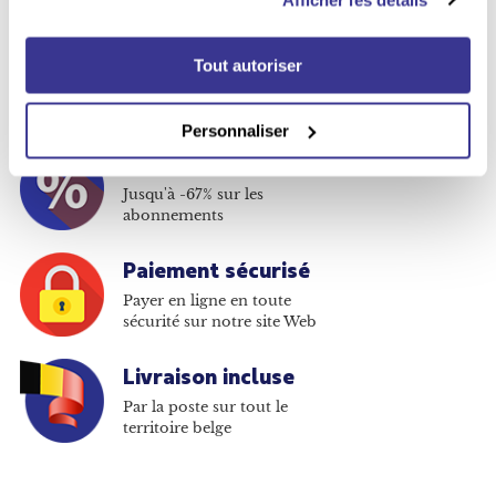
Vous avez le choix
Tout autoriser
Plus de 380 titres disponibles
en abonnement
Personnaliser
Moins cher qu'en kiosque
Jusqu'à -67% sur les
abonnements
Paiement sécurisé
Payer en ligne en toute
sécurité sur notre site Web
Livraison incluse
Par la poste sur tout le
territoire belge