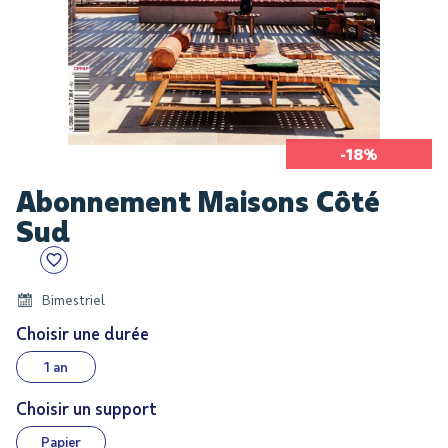
-18%
Skip
Abonnement Maisons Côté
to
the
Sud
beginning
of
the
Bimestriel
images
Choisir une durée
gallery
1 an
Choisir un support
Papier