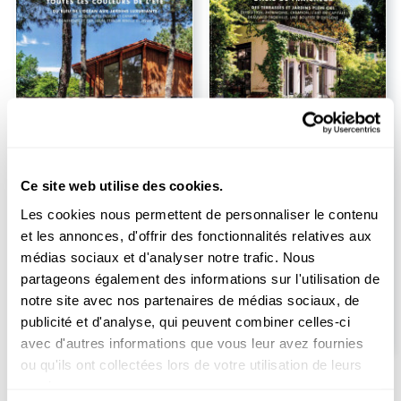
-18%
-18%
Ce site web utilise des cookies.
Abonnement Maisons Côté
Abonnement Vivre Côté
Ouest
Paris
Les cookies nous permettent de personnaliser le contenu
Durée :
1 an
Durée :
1 an
et les annonces, d'offrir des fonctionnalités relatives aux
36.00
36.00
EUR
EUR
médias sociaux et d'analyser notre trafic. Nous
partageons également des informations sur l'utilisation de
EUR
44.40
EUR
44.40
Prix kiosque
Prix kiosque
notre site avec nos partenaires de médias sociaux, de
publicité et d'analyse, qui peuvent combiner celles-ci
avec d'autres informations que vous leur avez fournies
ou qu'ils ont collectées lors de votre utilisation de leurs
services.