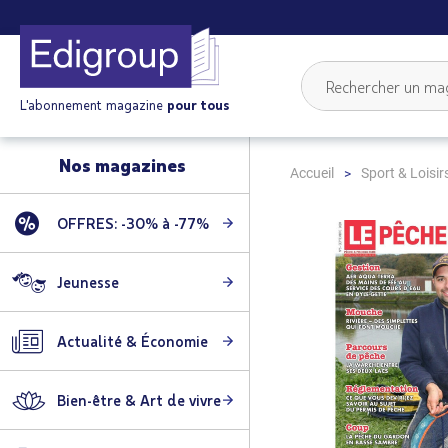
L'abonnement magazine
pour tous
Nos magazines
Accueil
Sport & Loisir
OFFRES: -30% à -77%
Skip
to
the
Jeunesse
end
of
Actualité & Économie
the
images
gallery
Bien-être & Art de vivre