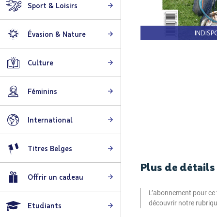
Sport & Loisirs
INDISP
Évasion & Nature
Skip
to
Culture
the
beginning
Féminins
of
the
images
International
gallery
Titres Belges
Plus de détails
Offrir un cadeau
L’abonnement pour ce ti
découvrir notre rubriq
Etudiants