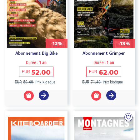
-12%
-13%
Abonnement Big Bike
Abonnement Grimper
Durée :
1 an
Durée :
1 an
52.00
62.00
EUR
EUR
EUR
59.40
EUR
71.40
Prix kiosque
Prix kiosque