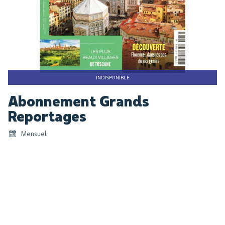
INDISPONIBLE
Skip
Abonnement Grands
to
the
Reportages
beginning
Mensuel
of
the
images
gallery