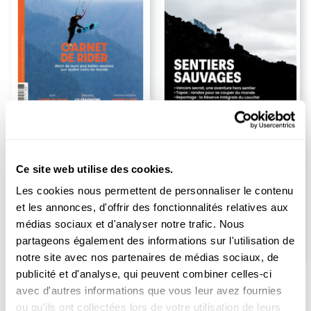
-14%
TITRE ARRÊTÉ
Abonnement Kite Boarder
Abonnement Montagnes
Magazine
Durée :
1 an
Ce site web utilise des cookies.
84.00
EUR
Les cookies nous permettent de personnaliser le contenu
et les annonces, d'offrir des fonctionnalités relatives aux
EUR
97.90
Prix kiosque
médias sociaux et d'analyser notre trafic. Nous
partageons également des informations sur l'utilisation de
notre site avec nos partenaires de médias sociaux, de
publicité et d'analyse, qui peuvent combiner celles-ci
avec d'autres informations que vous leur avez fournies
ou qu'ils ont collectées lors de votre utilisation de leurs