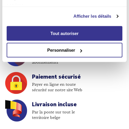
services.
Afficher les détails
Vous avez le choix
Plus de 380 titres disponibles
Tout autoriser
en abonnement
Moins cher qu'en kiosque
Personnaliser
Jusqu'à -67% sur les
abonnements
Paiement sécurisé
Payer en ligne en toute
sécurité sur notre site Web
Livraison incluse
Par la poste sur tout le
territoire belge