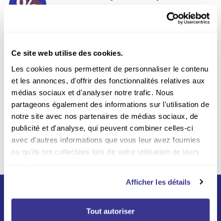
Jusqu'à -67% sur les
abonnements
Paiement sécurisé
Ce site web utilise des cookies.
Payer en ligne en toute
sécurité sur notre site Web
Les cookies nous permettent de personnaliser le contenu
et les annonces, d'offrir des fonctionnalités relatives aux
Livraison incluse
médias sociaux et d'analyser notre trafic. Nous
Par la poste sur tout le
partageons également des informations sur l'utilisation de
territoire belge
notre site avec nos partenaires de médias sociaux, de
publicité et d'analyse, qui peuvent combiner celles-ci
avec d'autres informations que vous leur avez fournies
ou qu'ils ont collectées lors de votre utilisation de leurs
services.
Afficher les détails
Tout autoriser