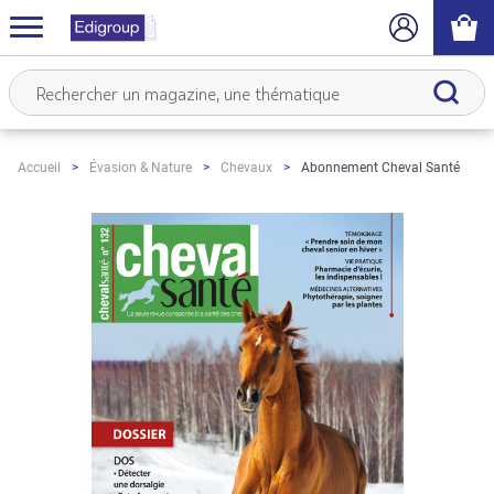
Abonnement Cheval Santé
Accueil
Évasion & Nature
Chevaux
Skip
to
the
end
of
the
images
gallery