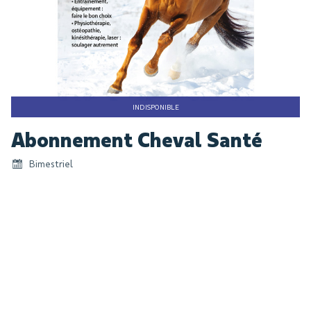
INDISPONIBLE
Skip
Abonnement Cheval Santé
to
the
Bimestriel
beginning
of
the
images
gallery