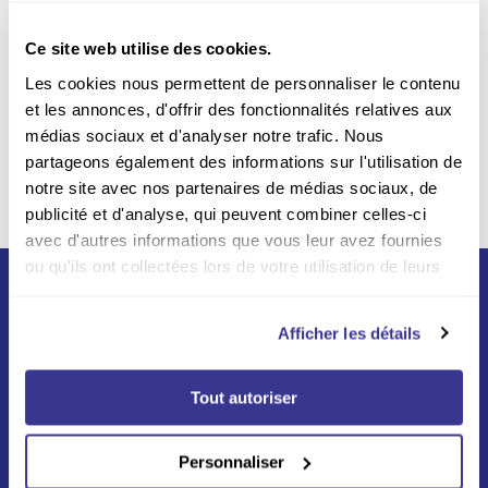
sécurité sur notre site Web
Ce site web utilise des cookies.
Livraison incluse
Les cookies nous permettent de personnaliser le contenu
Par la poste sur tout le
et les annonces, d'offrir des fonctionnalités relatives aux
territoire belge
médias sociaux et d'analyser notre trafic. Nous
partageons également des informations sur l'utilisation de
notre site avec nos partenaires de médias sociaux, de
publicité et d'analyse, qui peuvent combiner celles-ci
avec d'autres informations que vous leur avez fournies
ou qu'ils ont collectées lors de votre utilisation de leurs
services.
Afficher les détails
Tout autoriser
Né du partenariat entre La Poste et Swiss Post en
2012, Asendia s'appuie sur un réseau mondial vers
Personnaliser
plus de 200 destinations aux quatres coins du