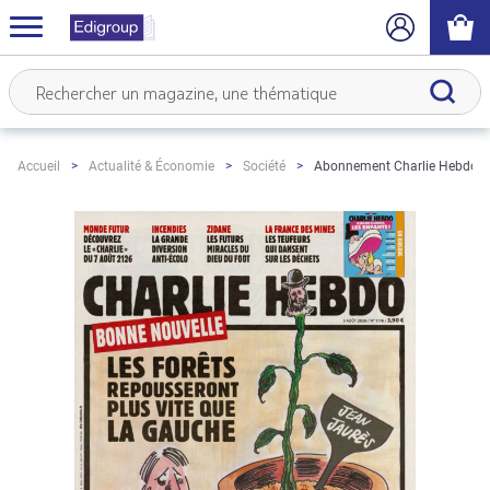
Abonnement Charlie Hebdo
Accueil
Actualité & Économie
Société
Skip
to
the
end
of
the
images
gallery