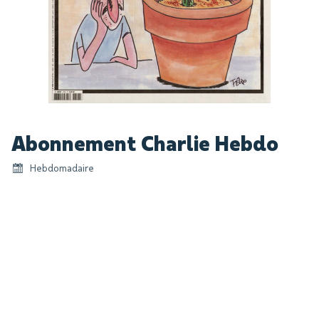
Skip
Abonnement Charlie Hebdo
to
the
Hebdomadaire
beginning
of
the
images
gallery