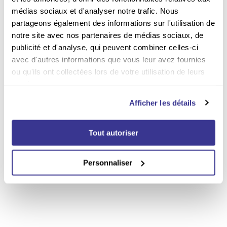
Vous avez le choix
médias sociaux et d'analyser notre trafic. Nous
Plus de 380 titres disponibles
partageons également des informations sur l'utilisation de
en abonnement
notre site avec nos partenaires de médias sociaux, de
publicité et d'analyse, qui peuvent combiner celles-ci
Moins cher qu'en kiosque
avec d'autres informations que vous leur avez fournies
Jusqu'à -67% sur les
ou qu'ils ont collectées lors de votre utilisation de leurs
abonnements
services.
Paiement sécurisé
Afficher les détails
Payer en ligne en toute
sécurité sur notre site Web
Tout autoriser
Livraison incluse
Personnaliser
Par la poste sur tout le
territoire belge