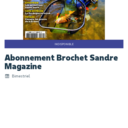
INDISPONIBLE
Skip
Abonnement Brochet Sandre
to
the
Magazine
beginning
Bimestriel
of
the
images
gallery