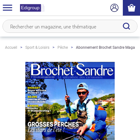
Abonnement Brochet Sandre Magazin
Accueil
Sport & Loisirs
Pêche
Skip
to
the
end
of
the
images
gallery