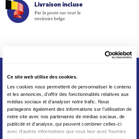
Livraison incluse
Par la poste sur tout le
territoire belge
Ce site web utilise des cookies.
Les cookies nous permettent de personnaliser le contenu
et les annonces, d'offrir des fonctionnalités relatives aux
médias sociaux et d'analyser notre trafic. Nous
partageons également des informations sur l'utilisation de
Né du partenariat entre La Poste et Swiss Post en
notre site avec nos partenaires de médias sociaux, de
2012, Asendia s'appuie sur un réseau mondial vers
plus de 200 destinations aux quatres coins du
publicité et d'analyse, qui peuvent combiner celles-ci
monde
avec d'autres informations que vous leur avez fournies
ou qu'ils ont collectées lors de votre utilisation de leurs