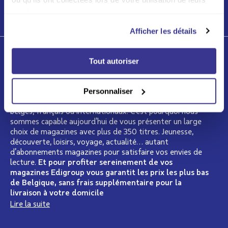
services.
LIRE PLUS
Afficher les détails
Qui sommes-nous ?
Tout autoriser
Depuis plus de 15 ans, Edigroup se présente comme le
spécialiste de la presse en Belgique. Nous regroupons
Personnaliser
dans notre catalogue les plus grands éditeurs de presse
belges, français ou internationaux. C’est pourquoi nous
sommes capable aujourd’hui de vous présenter un large
choix de magazines avec plus de 350 titres. Jeunesse,
découverte, loisirs, voyage, actualité… autant
d’abonnements magazines pour satisfaire vos envies de
lecture.
Et pour profiter sereinement de vos
magazines Edigroup vous garantit les prix les plus bas
de Belgique, sans frais supplémentaire pour la
livraison à votre domicile
Lire la suite