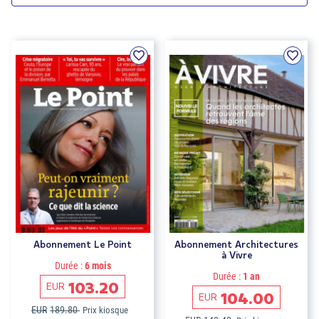
Abonnement Le Point
Abonnement Architectures
à Vivre
Durée :
6 mois
Durée :
1 an
103.20
EUR
104.00
EUR
EUR
189.80
Prix kiosque