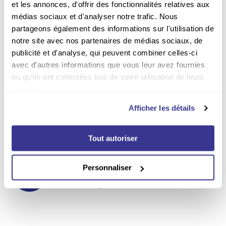
et les annonces, d'offrir des fonctionnalités relatives aux
Vous avez le choix
médias sociaux et d'analyser notre trafic. Nous
partageons également des informations sur l'utilisation de
Plus de 380 titres disponibles
en abonnement
notre site avec nos partenaires de médias sociaux, de
publicité et d'analyse, qui peuvent combiner celles-ci
Moins cher qu'en kiosque
avec d'autres informations que vous leur avez fournies
ou qu'ils ont collectées lors de votre utilisation de leurs
Jusqu'à -67% sur les
abonnements
services.
Afficher les détails
Paiement sécurisé
Payer en ligne en toute
sécurité sur notre site Web
Tout autoriser
Livraison incluse
Personnaliser
Par la poste sur tout le
territoire belge