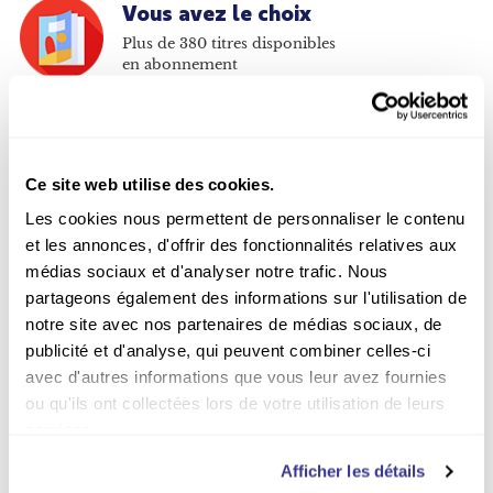
Vous avez le choix
Plus de 380 titres disponibles
en abonnement
Moins cher qu'en kiosque
Jusqu'à -67% sur les
abonnements
Ce site web utilise des cookies.
Les cookies nous permettent de personnaliser le contenu
Paiement sécurisé
et les annonces, d'offrir des fonctionnalités relatives aux
Payer en ligne en toute
médias sociaux et d'analyser notre trafic. Nous
sécurité sur notre site Web
partageons également des informations sur l'utilisation de
notre site avec nos partenaires de médias sociaux, de
Livraison incluse
publicité et d'analyse, qui peuvent combiner celles-ci
Par la poste sur tout le
avec d'autres informations que vous leur avez fournies
territoire belge
ou qu'ils ont collectées lors de votre utilisation de leurs
services.
Afficher les détails