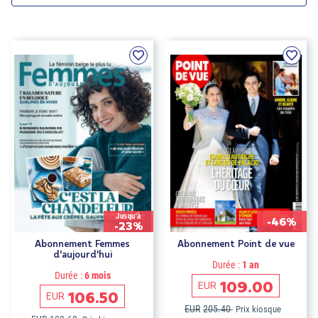
Jusqu'à
-46%
-23%
Abonnement Femmes
Abonnement Point de vue
d'aujourd'hui
Durée :
1 an
Durée :
6 mois
109.00
EUR
106.50
EUR
EUR
205.40
Prix kiosque