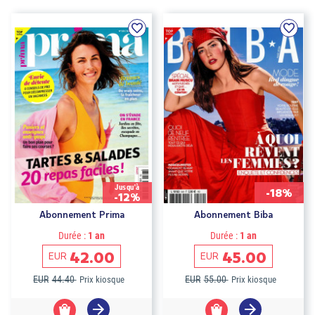
Jusqu'à
-18%
-12%
Abonnement Prima
Abonnement Biba
Durée :
1 an
Durée :
1 an
42.00
45.00
EUR
EUR
EUR
44.40
EUR
55.00
Prix kiosque
Prix kiosque