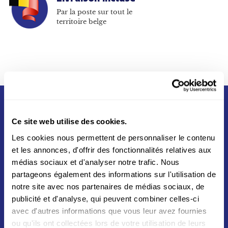
Par la poste sur tout le
territoire belge
Ce site web utilise des cookies.
Les cookies nous permettent de personnaliser le contenu
et les annonces, d'offrir des fonctionnalités relatives aux
médias sociaux et d'analyser notre trafic. Nous
Né du partenariat entre La Poste et Swiss Post en
partageons également des informations sur l'utilisation de
2012, Asendia s'appuie sur un réseau mondial vers
notre site avec nos partenaires de médias sociaux, de
plus de 200 destinations aux quatres coins du
publicité et d'analyse, qui peuvent combiner celles-ci
monde
avec d'autres informations que vous leur avez fournies
ou qu'ils ont collectées lors de votre utilisation de leurs