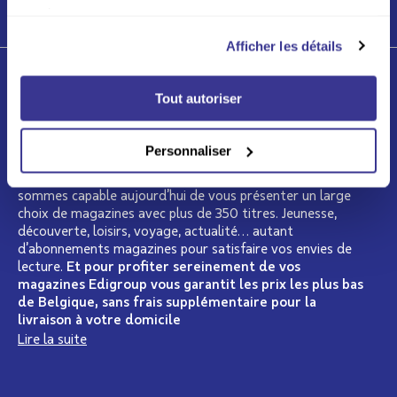
LIRE PLUS
services.
Afficher les détails
Qui sommes-nous ?
Tout autoriser
Depuis plus de 15 ans, Edigroup se présente comme le
spécialiste de la presse en Belgique. Nous regroupons
Personnaliser
dans notre catalogue les plus grands éditeurs de presse
belges, français ou internationaux. C’est pourquoi nous
sommes capable aujourd’hui de vous présenter un large
choix de magazines avec plus de 350 titres. Jeunesse,
découverte, loisirs, voyage, actualité… autant
d’abonnements magazines pour satisfaire vos envies de
lecture.
Et pour profiter sereinement de vos
magazines Edigroup vous garantit les prix les plus bas
de Belgique, sans frais supplémentaire pour la
livraison à votre domicile
Lire la suite