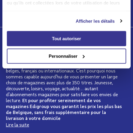
ou qu'ils ont collectées lors de votre utilisation de leurs
services.
LIRE PLUS
Afficher les détails
Tout autoriser
Qui sommes-nous ?
Depuis plus de 15 ans, Edigroup se présente comme le
Personnaliser
spécialiste de la presse en Belgique. Nous regroupons
dans notre catalogue les plus grands éditeurs de presse
belges, français ou internationaux. C’est pourquoi nous
sommes capable aujourd’hui de vous présenter un large
choix de magazines avec plus de 350 titres. Jeunesse,
découverte, loisirs, voyage, actualité… autant
d’abonnements magazines pour satisfaire vos envies de
lecture.
Et pour profiter sereinement de vos
magazines Edigroup vous garantit les prix les plus bas
de Belgique, sans frais supplémentaire pour la
livraison à votre domicile
Lire la suite