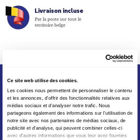
Livraison incluse
Par la poste sur tout le
territoire belge
Ce site web utilise des cookies.
Les cookies nous permettent de personnaliser le contenu
et les annonces, d'offrir des fonctionnalités relatives aux
médias sociaux et d'analyser notre trafic. Nous
partageons également des informations sur l'utilisation de
Né du partenariat entre La Poste et Swiss Post en
notre site avec nos partenaires de médias sociaux, de
2012, Asendia s'appuie sur un réseau mondial vers
publicité et d'analyse, qui peuvent combiner celles-ci
plus de 200 destinations aux quatres coins du
avec d'autres informations que vous leur avez fournies
monde