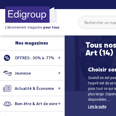
L'abonnement magazine
pour tous
Nos magazines
Tous nos
Art (14)
OFFRES: -30% à -77%
Choisir so
Jeunesse
Quand on est pass
l’esprit est de se
Actualité & Économie
pour tout ce qui a 
plus large. Cepend
disponibles.
...
Bien-être & Art de vivre
Lire la suite