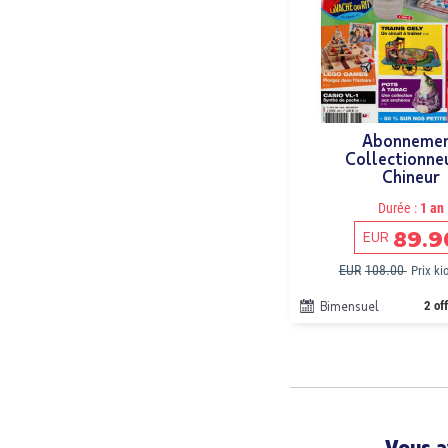
Abonneme
Collectionne
Chineur
Durée :
1 an
89.9
EUR
EUR
108.00
Prix k
Bimensuel
2 of
Vous a