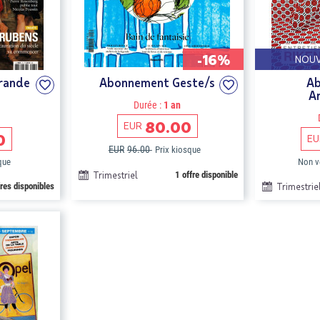
-16%
NOUV
rande
Abonnement Geste/s
A
A
Durée :
1 an
80.00
EUR
0
EU
EUR
96.00
Prix kiosque
que
Non v
Trimestriel
1 offre disponible
fres disponibles
Trimestrie