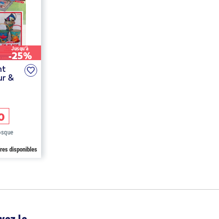
Jusqu'à
-25%
nt
ur &
0
iosque
fres disponibles
vez le