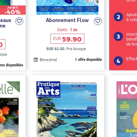
Jusqu'à
-40%
Ajout
eaux
Abonnement Flow
à vot
ine
Durée :
1 an
Inscr
59.90
EUR
bénéf
0
de liv
EUR
62.30
Prix kiosque
osque
Effec
Bimestriel
1 offre disponible
fres disponibles