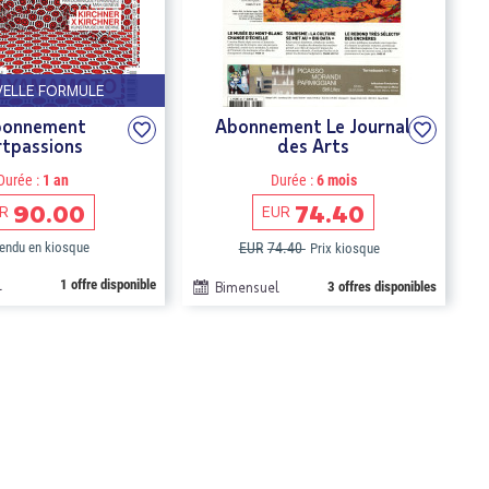
ELLE FORMULE
bonnement
Abonnement Le Journal
rtpassions
des Arts
Durée :
1 an
Durée :
6 mois
90.00
74.40
R
EUR
endu en kiosque
EUR
74.40
Prix kiosque
l
1 offre disponible
Bimensuel
3 offres disponibles