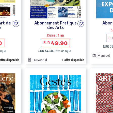
Art de
Abonnement Pratique
Abon
e
des Arts
D
Durée :
1 an
EU
0
49.90
EUR
EUR
5
EUR
54.00
osque
Prix kiosque
Mensuel
offre disponible
Bimestriel
1 offre disponible