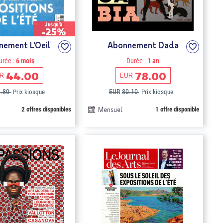
Jusqu'à
-25%
nement L'Oeil
Abonnement Dada
urée :
6 mois
Durée :
1 an
44.00
78.00
R
EUR
8.80
EUR
80.10
Prix kiosque
Prix kiosque
2 offres disponibles
Mensuel
1 offre disponible