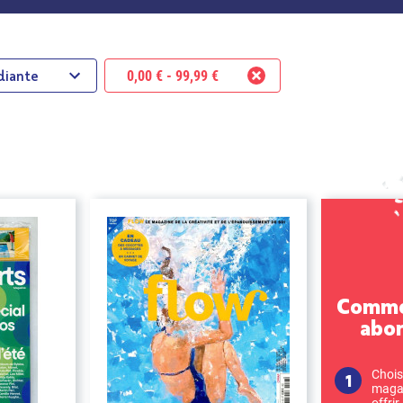
diante
0,00 € - 99,99 €
Commen
abo
Chois
magaz
offrir