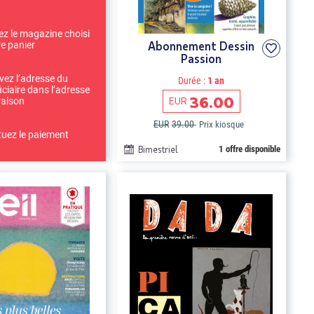
ez le magazine choisi
Abonnement Dessin
re panier
Passion
ivez l’adresse du
Durée :
1 an
iciaire dans l’adresse
36.00
EUR
raison
EUR
39.00
Prix kiosque
tuez le paiement
Bimestriel
1 offre disponible