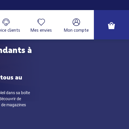
ice clients
Mes envies
Mon compte
ndants à
 tous au
leil dans sa boîte
découvrir de
ion de magazines