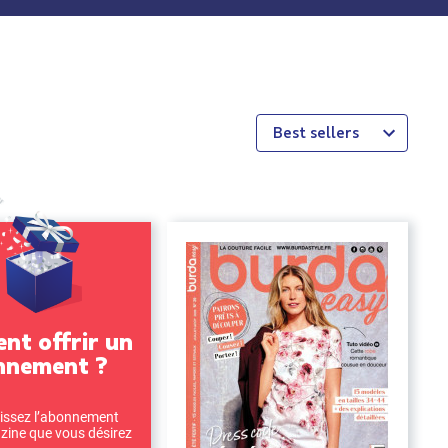
Best sellers
t offrir un
nnement ?
issez l’abonnement
ine que vous désirez