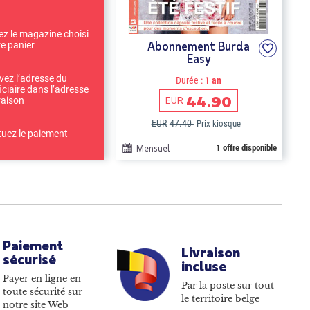
ez le magazine choisi
Abonnement Burda
re panier
Easy
ivez l’adresse du
Durée :
1 an
iciaire dans l’adresse
44.90
EUR
raison
EUR
47.40
Prix kiosque
tuez le paiement
Mensuel
1 offre disponible
Paiement
Livraison
sécurisé
incluse
Payer en ligne en
Par la poste sur tout
toute sécurité sur
le territoire belge
notre site Web