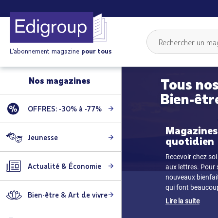
L'abonnement magazine
pour tous
Nos magazines
Tous nos
Bien-êtr
OFFRES: -30% à -77%
Magazines 
Jeunesse
quotidien
Recevoir chez soi 
Actualité & Économie
aux lettres. Pour
nouveaux bienfaits
qui font beaucoup 
Bien-être & Art de vivre
Lire la suite