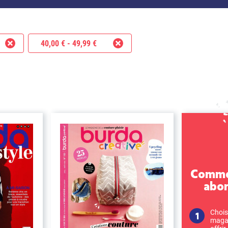
40,00 € - 49,99 €
Commen
abo
Chois
magaz