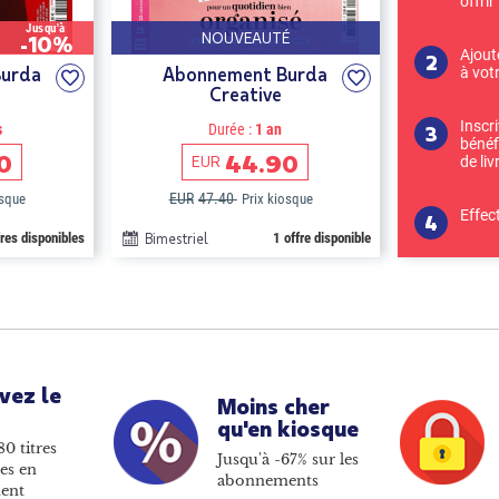
offrir
Jusqu'à
NOUVEAUTÉ
-10%
Ajout
urda
Abonnement Burda
à vot
Creative
Inscr
s
Durée :
1 an
bénéf
0
44.90
EUR
de liv
EUR
47.40
osque
Prix kiosque
Effec
fres disponibles
Bimestriel
1 offre disponible
vez le
Moins cher
qu'en kiosque
80 titres
Jusqu'à -67% sur les
es en
abonnements
ent