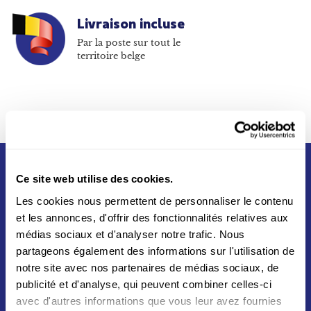
Livraison incluse
Par la poste sur tout le
territoire belge
Ce site web utilise des cookies.
Les cookies nous permettent de personnaliser le contenu
et les annonces, d'offrir des fonctionnalités relatives aux
médias sociaux et d'analyser notre trafic. Nous
partageons également des informations sur l'utilisation de
Né du partenariat entre La Poste et Swiss Post en
notre site avec nos partenaires de médias sociaux, de
2012, Asendia s'appuie sur un réseau mondial vers
publicité et d'analyse, qui peuvent combiner celles-ci
plus de 200 destinations aux quatres coins du
avec d'autres informations que vous leur avez fournies
monde