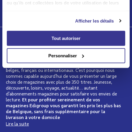
ou qu'ils ont collectées lors de votre utilisation de leurs
services.
LIRE PLUS
Afficher les détails
Tout autoriser
Qui sommes-nous ?
Depuis plus de 15 ans, Edigroup se présente comme le
Personnaliser
spécialiste de la presse en Belgique. Nous regroupons
dans notre catalogue les plus grands éditeurs de presse
belges, français ou internationaux. C’est pourquoi nous
sommes capable aujourd’hui de vous présenter un large
choix de magazines avec plus de 350 titres. Jeunesse,
découverte, loisirs, voyage, actualité… autant
d’abonnements magazines pour satisfaire vos envies de
lecture.
Et pour profiter sereinement de vos
magazines Edigroup vous garantit les prix les plus bas
de Belgique, sans frais supplémentaire pour la
livraison à votre domicile
Lire la suite